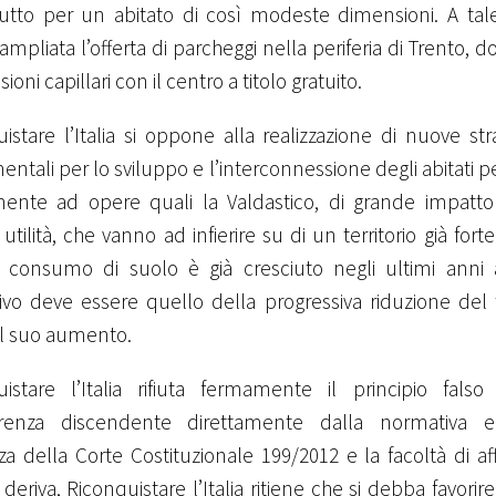
tutto per un abitato di così modeste dimensioni. A tal
ampliata l’offerta di parcheggi nella periferia di Trento, do
oni capillari con il centro a titolo gratuito.
istare l’Italia si oppone alla realizzazione di nuove st
ntali per lo sviluppo e l’interconnessione degli abitati pe
ente ad opere quali la Valdastico, di grande impatto
utilità, che vanno ad infierire su di un territorio già fo
l consumo di suolo è già cresciuto negli ultimi anni a
tivo deve essere quello della progressiva riduzione del t
l suo aumento.
uistare l’Italia rifiuta fermamente il principio falso
renza discendente direttamente dalla normativa eu
a della Corte Costituzionale 199/2012 e la facoltà di a
deriva, Riconquistare l’Italia ritiene che si debba favorire 