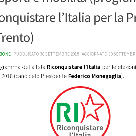
onquistare l’Italia per la 
Trento)
ZIONE
· PUBBLICATO
30 SETTEMBRE 2018
· AGGIORNATO
30 SETTEMBRE
ogramma della lista
Riconquistare l’Italia
per le elezioni
e 2018 (candidato Presidente
Federico Monegaglia
).