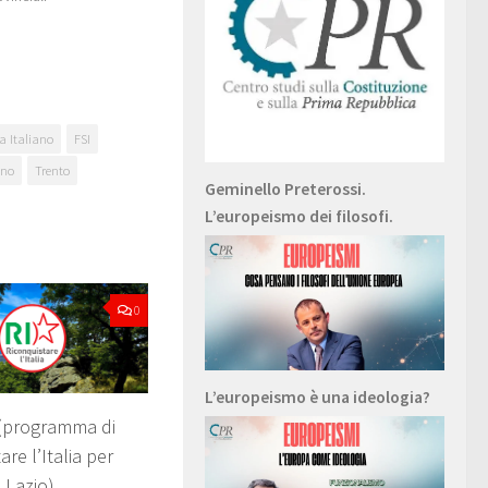
a Italiano
FSI
ino
Trento
Geminello Preterossi.
L’europeismo dei filosofi.
0
L’europeismo è una ideologia?
(programma di
re l’Italia per
 Lazio)