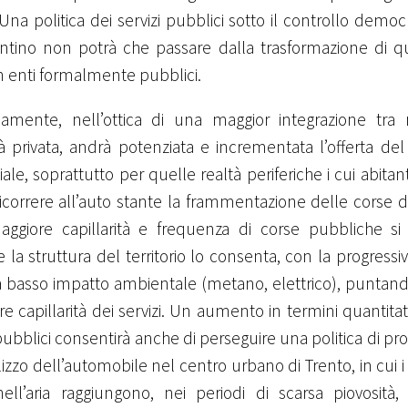
. Una politica dei servizi pubblici sotto il controllo democr
entino non potrà che passare dalla trasformazione di q
in enti formalmente pubblici.
elamente, nell’ottica di una maggior integrazione tra
à privata, andrà potenziata e incrementata l’offerta del
iale, soprattutto per quelle realtà periferiche i cui abitant
icorrere all’auto stante la frammentazione delle corse d
ggiore capillarità e frequenza di corse pubbliche si
 la struttura del territorio lo consenta, con la progressiv
a basso impatto ambientale (metano, elettrico), punta
e capillarità dei servizi. Un aumento in termini quantitativ
ubblici consentirà anche di perseguire una politica di pro
ilizzo dell’automobile nel centro urbano di Trento, in cui i 
 nell’aria raggiungono, nei periodi di scarsa piovosità, 