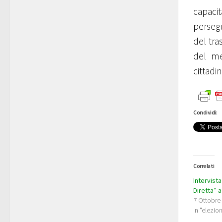
capaci
persegu
del tra
del me
cittadin
Condividi:
Correlati
Intervista
Diretta” 
7 Ottobre
In "elezion