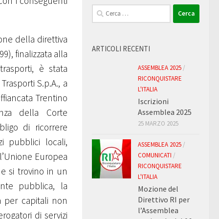
 con i conseguenti
Ricerca
per:
one della direttiva
ARTICOLI RECENTI
9), finalizzata alla
trasporti, è stata
ASSEMBLEA 2025
/
RICONQUISTARE
rasporti S.p.A., a
L'ITALIA
fiancata Trentino
Iscrizioni
enza della Corte
Assemblea 2025
25 MARZO 2025
bligo di ricorrere
 pubblici locali,
ASSEMBLEA 2025
/
ll’Unione Europea
COMUNICATI
/
RICONQUISTARE
 si trovino in un
L'ITALIA
nte pubblica, la
Mozione del
Direttivo RI per
à per capitali non
l’Assemblea
erogatori di servizi