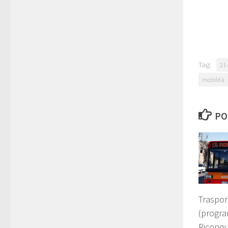
Tag:
21 
mobilità
PO
Trasport
(progr
Riconqui