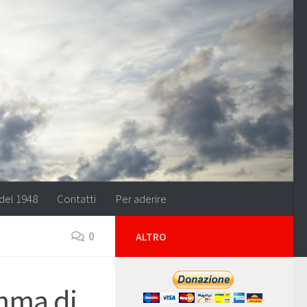
del 1948
Contatti
Per aderire
0
ALTRO
amma di