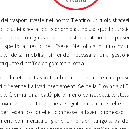
 dei trasporti riveste nel nostro Trentino un ruolo strat
te le attività sociali ed economiche, incluse quelle turisti
articolare configurazione del nostro territorio, che presen
 rispetto al resto del Paese. Nell’ottica di uno svi
ibile della mobilità, si rende necessaria una gestion
ti quote di traffico da gomma a rotaia.
o della rete dei trasporti pubblici e privati in Trentino pre
ti differenze tra i vari insediamenti. Se nella Provincia di 
bile è ormai una realtà più o meno consolidata, lo stes
rovincia di Trento, anche a seguito di talune scelte urba
er esempio quelle connesse all’aver promosso un
menti commerciali di grandi dimensioni lungo la via del