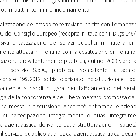
a contribuisce al congestionamento del traffico privato
oti impatti in termini di inquinamento.
ralizzazione del trasporto ferroviario partita con l’emanazi
 del Consiglio Europeo (recepita in Italia con il D.lgs 146/9
siva privatizzazione dei servizi pubblici in materia di 
mente attuata in Trentino con la costituzione di Trentino T
pazione prevalentemente pubblica, cui nel 2009 viene af
rti Esercizio S.p.A., pubblica. Nonostante la sent
zionale 199/2012 abbia dichiarato incostituzionale l’ob
ivamente a bandi di gara per l’affidamento dei servizi
ogia della concorrenza e del libero mercato promossa da
ene messa in discussione. Ancorché entrambe le aziende
 di partecipazione integralmente o quasi integralme
e aziendalistica derivante dalla strutturazione in societ
il servizio pubblico alla logica aziendalistica tipica degli 