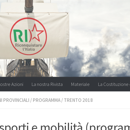
ostre Azioni
La nostra Rivista
Materiale
La Costituzione 
I PROVINCIALI
/
PROGRAMMA
/
TRENTO 2018
sporti e mobilità (progr