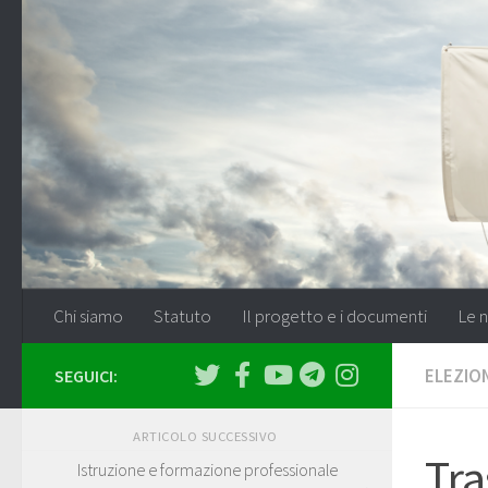
Salta al contenuto
Chi siamo
Statuto
Il progetto e i documenti
Le n
ELEZION
SEGUICI:
ARTICOLO SUCCESSIVO
Tra
Istruzione e formazione professionale