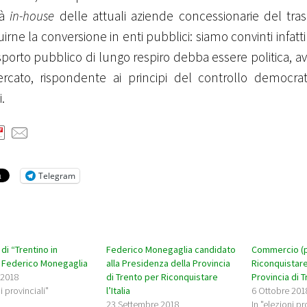
tà
in-house
delle attuali aziende concessionarie del tra
irne la conversione in enti pubblici: siamo convinti infatt
sporto pubblico di lungo respiro debba essere politica, av
rcato, rispondente ai principi del controllo democra
i.
Telegram
 di “Trentino in
Federico Monegaglia candidato
Commercio (
a Federico Monegaglia
alla Presidenza della Provincia
Riconquistare 
 2018
di Trento per Riconquistare
Provincia di T
i provinciali"
l’Italia
6 Ottobre 201
23 Settembre 2018
In "elezioni pr