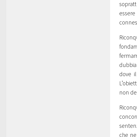
soprat
essere 
connessi
Riconqu
fondame
fermam
dubbia 
dove i
L’obiet
non de
Riconq
concor
sentenz
che ne 