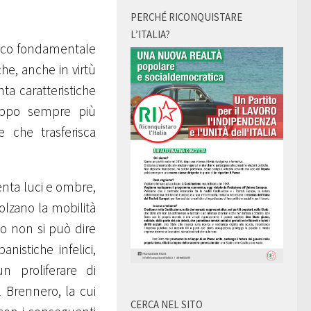
PERCHÉ RICONQUISTARE
L’ITALIA?
egico fondamentale
che, anche in virtù
ta caratteristiche
luppo sempre più
e che trasferisca
senta luci e ombre,
Bolzano la mobilità
so non si può dire
nistiche infelici,
 proliferare di
 Brennero, la cui
CERCA NEL SITO