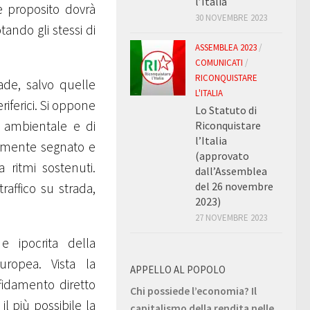
l’Italia
e proposito dovrà
30 NOVEMBRE 2023
tando gli stessi di
ASSEMBLEA 2023
/
COMUNICATI
/
RICONQUISTARE
rade, salvo quelle
L'ITALIA
riferici. Si oppone
Lo Statuto di
 ambientale e di
Riconquistare
l’Italia
rtemente segnato e
(approvato
 ritmi sostenuti.
dall’Assemblea
del 26 novembre
raffico su strada,
2023)
27 NOVEMBRE 2023
 e ipocrita della
ropea. Vista la
APPELLO AL POPOLO
ffidamento diretto
Chi possiede l’economia? Il
il più possibile la
capitalismo della rendita nelle