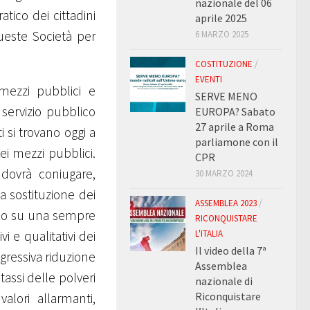
nazionale del 06
atico dei cittadini
aprile 2025
ueste Società per
6 MARZO 2025
COSTITUZIONE
/
EVENTI
 mezzi pubblici e
SERVE MENO
 servizio pubblico
EUROPA? Sabato
27 aprile a Roma
i si trovano oggi a
parliamone con il
ei mezzi pubblici.
CPR
 dovrà coniugare,
30 MARZO 2024
a sostituzione dei
ASSEMBLEA 2023
/
ndo su una sempre
RICONQUISTARE
L'ITALIA
i e qualitativi dei
Il video della 7ª
gressiva riduzione
Assemblea
tassi delle polveri
nazionale di
Riconquistare
valori allarmanti,