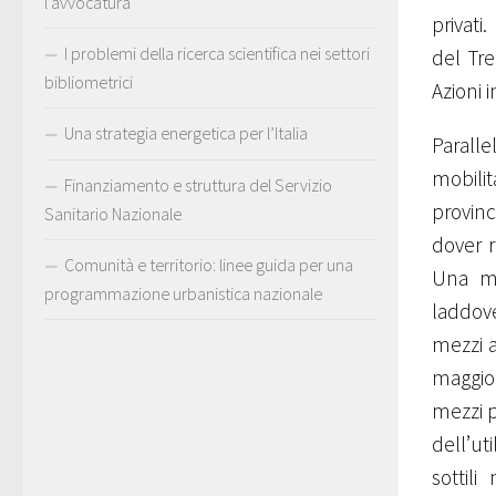
l’avvocatura
privati
I problemi della ricerca scientifica nei settori
del Tr
bibliometrici
Azioni 
Una strategia energetica per l’Italia
Parall
mobilit
Finanziamento e struttura del Servizio
provinc
Sanitario Nazionale
dover r
Comunità e territorio: linee guida per una
Una ma
programmazione urbanistica nazionale
laddove
mezzi 
maggior
mezzi p
dell’ut
sottili