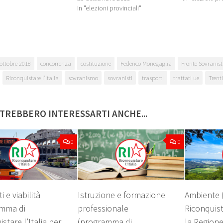
In "elezioni provinciali"
ottobre 2018
concorrenza
costituzione
Federico Monegaglia
Fronte Sovranist
Riconquistare l’Italia
sovranismo
sovranisti
trasporti
trattati ue
Trent
TREBBERO INTERESSARTI ANCHE...
0
0
i e viabilità
Istruzione e formazione
Ambiente 
amma di
professionale
Riconquista
stare l’Italia per
(programma di
la Regione