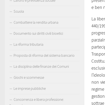
presenz
Lavoro e previdenza sociale
e ben n
Scuola
La libe
Combattere la rendita urbana
440/1991
progres
Documento sui diritti civili bioetici
parzial
La riforma tributaria
parteci
Traspo
Proposta di riforma del sistema bancario
Costitu
La disciplina delle finanze dei Comuni
esclus
l’ideol
Giochi e scommesse
non vi
Le imprese pubbliche
regime
gestion
Concorrenza e libera professione:
sottrae 