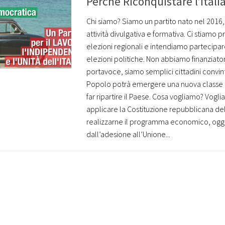
Perché Riconquistare l’Itali
Chi siamo? Siamo un partito nato nel 2016
attività divulgativa e formativa. Ci stiamo 
elezioni regionali e intendiamo partecipar
elezioni politiche. Non abbiamo finanziator
portavoce, siamo semplici cittadini convint
Popolo potrà emergere una nuova classe d
far ripartire il Paese. Cosa vogliamo? Vogl
applicare la Costituzione repubblicana de
realizzarne il programma economico, oggi
dall’adesione all’Unione...