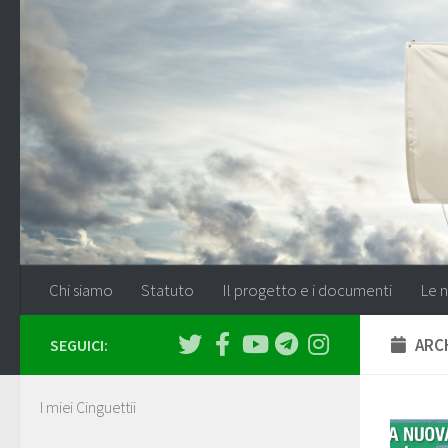
Salta al contenuto
Chi siamo
Statuto
Il progetto e i documenti
Le n
ARCH
SEGUICI:
I miei Cinguettii