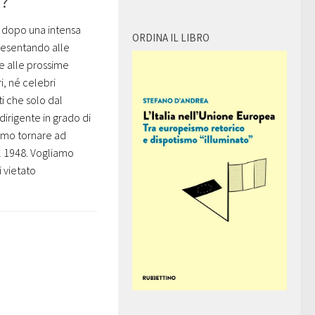
a?
, dopo una intensa
ORDINA IL LIBRO
presentando alle
e alle prossime
i, né celebri
i che solo dal
irigente in grado di
iamo tornare ad
l 1948. Vogliamo
 vietato