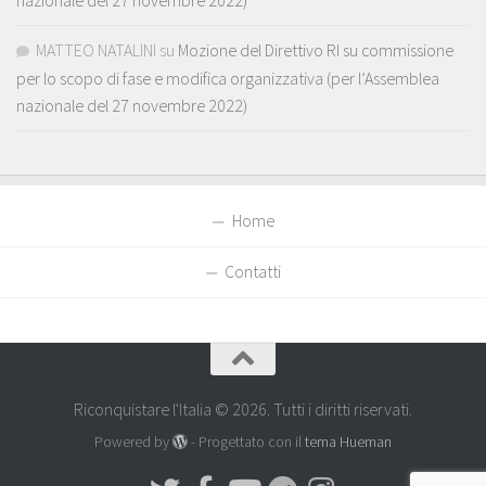
nazionale del 27 novembre 2022)
MATTEO NATALINI
su
Mozione del Direttivo RI su commissione
per lo scopo di fase e modifica organizzativa (per l’Assemblea
nazionale del 27 novembre 2022)
Home
Contatti
Riconquistare l'Italia © 2026. Tutti i diritti riservati.
Powered by
- Progettato con il
tema Hueman