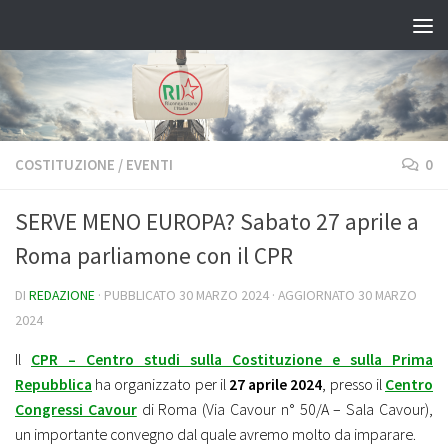
Salta al contenuto
COSTITUZIONE
/
EVENTI
0
SERVE MENO EUROPA? Sabato 27 aprile a
Roma parliamone con il CPR
DI
REDAZIONE
· PUBBLICATO
30 MARZO 2024
· AGGIORNATO
30 MARZO
2024
Il
CPR – Centro studi sulla Costituzione e sulla Prima
Repubblica
ha organizzato per il
27 aprile 2024
, presso il
Centro
Congressi Cavour
di Roma (Via Cavour n° 50/A – Sala Cavour),
un importante convegno dal quale avremo molto da imparare.