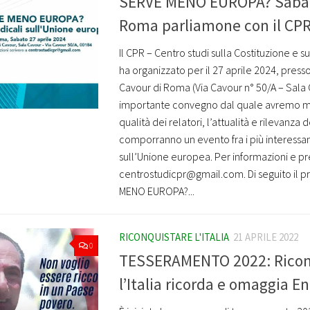
SERVE MENO EUROPA? Sabato
Roma parliamone con il CP
Il CPR – Centro studi sulla Costituzione e 
ha organizzato per il 27 aprile 2024, press
Cavour di Roma (Via Cavour n° 50/A – Sala 
importante convegno dal quale avremo mo
qualità dei relatori, l’attualità e rilevanz
comporranno un evento fra i più interessant
sull’Unione europea. Per informazioni e pr
centrostudicpr@gmail.com. Di seguito il
MENO EUROPA?...
RICONQUISTARE L'ITALIA
21 APRILE 2022
0
TESSERAMENTO 2022: Ricon
l’Italia ricorda e omaggia E