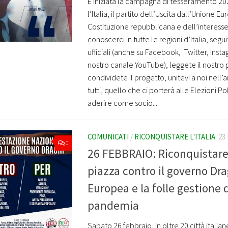
È iniziata la campagna di tesseramento 20
l’Italia, il partito dell’Uscita dall’Unione E
Costituzione repubblicana e dell’interesse
conoscerci in tutte le regioni d’Italia, segui
ufficiali (anche su Facebook, Twitter, Inst
nostro canale YouTube), leggete il nostro
condividete il progetto, unitevi a noi nell’
tutti, quello che ci porterà alle Elezioni Po
aderire come socio...
COMUNICATI
/
RICONQUISTARE L'ITALIA
23
0
26 FEBBRAIO: Riconquistare l
piazza contro il governo Dra
Europea e la folle gestione 
pandemia
Sabato 26 febbraio, in oltre 20 città italia