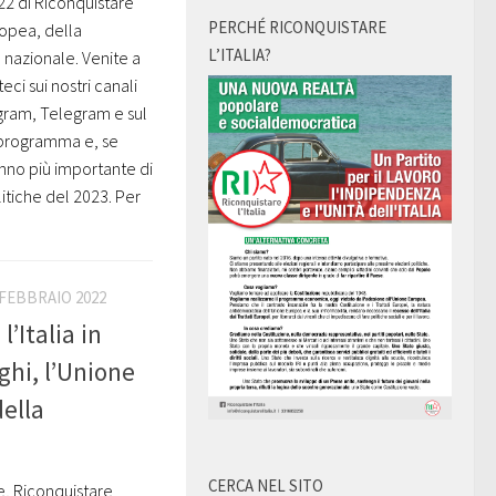
22 di Riconquistare
PERCHÉ RICONQUISTARE
uropea, della
L’ITALIA?
 nazionale. Venite a
teci sui nostri canali
agram, Telegram e sul
 programma e, se
anno più importante di
litiche del 2023. Per
 FEBBRAIO 2022
’Italia in
ghi, l’Unione
della
CERCA NEL SITO
ne, Riconquistare