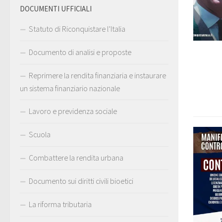
DOCUMENTI UFFICIALI
Statuto di Riconquistare l’Italia
Documento di analisi e proposte
Reprimere la rendita finanziaria e instaurare
un sistema finanziario nazionale
Lavoro e previdenza sociale
Scuola
Combattere la rendita urbana
Documento sui diritti civili bioetici
La riforma tributaria