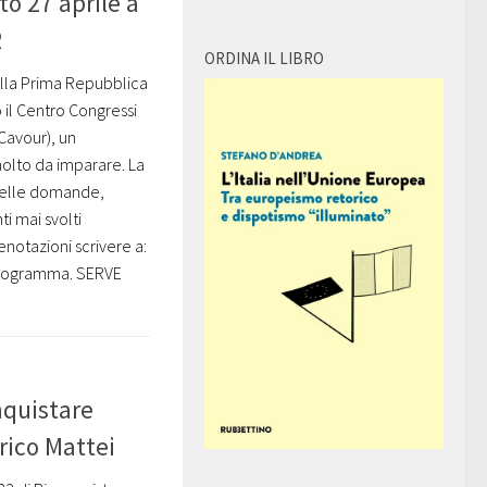
 27 aprile a
R
ORDINA IL LIBRO
sulla Prima Repubblica
o il Centro Congressi
Cavour), un
lto da imparare. La
a delle domande,
i mai svolti
enotazioni scrivere a:
 programma. SERVE
quistare
nrico Mattei