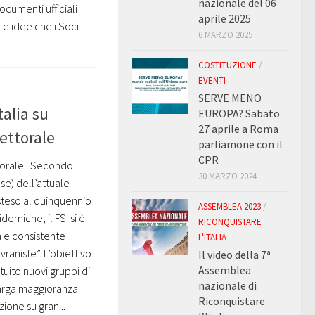
nazionale del 06
documenti ufficiali
aprile 2025
le idee che i Soci
6 MARZO 2025
COSTITUZIONE
/
EVENTI
SERVE MENO
talia su
EUROPA? Sabato
27 aprile a Roma
ettorale
parliamone con il
CPR
ettorale Secondo
30 MARZO 2024
se) dell’attuale
steso al quinquennio
ASSEMBLEA 2023
/
demiche, il FSI si è
RICONQUISTARE
a e consistente
L'ITALIA
vraniste”. L’obiettivo
Il video della 7ª
Assemblea
uito nuovi gruppi di
nazionale di
 larga maggioranza
Riconquistare
ione su gran...