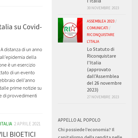
l’Italia
30 NOVEMBRE 2023
ASSEMBLEA 2023
/
talia su Covid-
COMUNICATI
/
RICONQUISTARE
L'ITALIA
Lo Statuto di
A distanza di un anno
Riconquistare
 all’epidemia della
l’Italia
ione è un esercizio
(approvato
attato di un evento
dall’Assemblea
 febbraio dell’anno
del 26 novembre
 dalle prime notizie su
2023)
ne di provvedimenti
27 NOVEMBRE 2023
APPELLO AL POPOLO
ITALIA
2 APRILE 2021
Chi possiede l’economia? Il
LI BIOETICI
capitalismo della rendita nelle