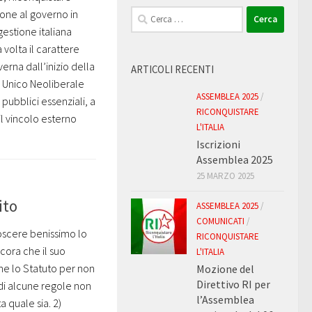
Ricerca
ione al governo in
per:
gestione italiana
volta il carattere
verna dall’inizio della
ARTICOLI RECENTI
o Unico Neoliberale
ASSEMBLEA 2025
/
pubblici essenziali, a
RICONQUISTARE
il vincolo esterno
L'ITALIA
Iscrizioni
Assemblea 2025
25 MARZO 2025
ito
ASSEMBLEA 2025
/
COMUNICATI
/
scere benissimo lo
RICONQUISTARE
cora che il suo
L'ITALIA
e lo Statuto per non
Mozione del
Direttivo RI per
o di alcune regole non
l’Assemblea
a quale sia. 2)