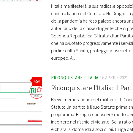
l’Italia manifesterà la sua radicale opposiz
carica a fianco del Comitato No Draghi. La 
della pandemia ha reso palese ancora una 
autoritario della classe dirigente che ci go
Seconda Repubblica. Si tratta di un Partit
che ha svuotato progressivamente i servizi 
partire dalla Sanità, proteggendosi dietro 
europeo. A...
RICONQUISTARE L'ITALIA
16 APRILE 2021
0
Riconquistare l’Italia: il Part
Breve memorandum del militante. 1) Cono
Statuto Un partito è il suo Statuto prima an
programma. Bisogna conoscere molto ben
incorrere nel rischio di violarlo. Se la rati
è chiara, si domanda a soci di più lunga dat