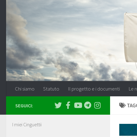
Salta al contenuto
Chi siamo
Statuto
Il progetto e i documenti
Le n
TAG
SEGUICI:
I miei Cinguettii