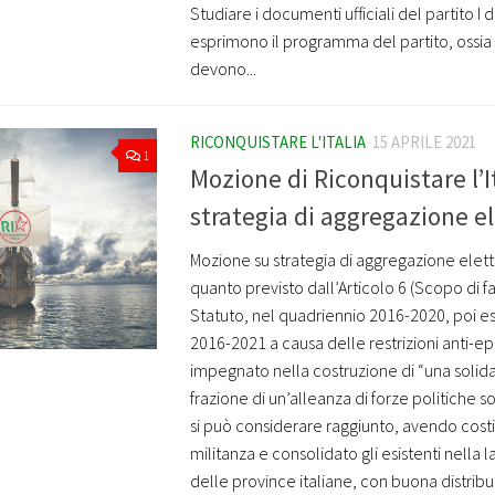
Studiare i documenti ufficiali del partito I 
esprimono il programma del partito, ossia 
devono...
RICONQUISTARE L'ITALIA
15 APRILE 2021
1
Mozione di Riconquistare l’I
strategia di aggregazione el
Mozione su strategia di aggregazione el
quanto previsto dall’Articolo 6 (Scopo di fa
Statuto, nel quadriennio 2016-2020, poi e
2016-2021 a causa delle restrizioni anti-epi
impegnato nella costruzione di “una solid
frazione di un’alleanza di forze politiche so
si può considerare raggiunto, avendo costit
militanza e consolidato gli esistenti nella
delle province italiane, con buona distribuz