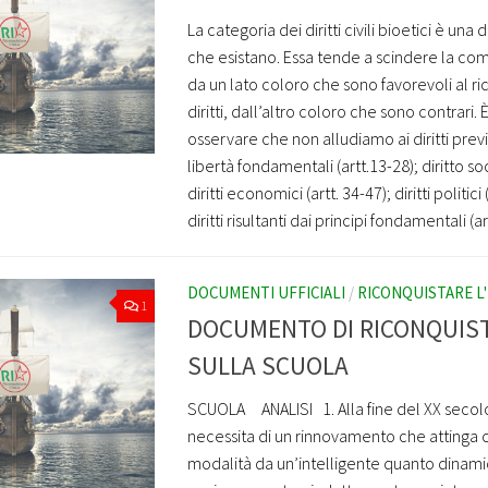
La categoria dei diritti civili bioetici è una
che esistano. Essa tende a scindere la comu
da un lato coloro che sono favorevoli al ri
diritti, dall’altro coloro che sono contrari. 
osservare che non alludiamo ai diritti previ
libertà fondamentali (artt.13-28); diritto soci
diritti economici (artt. 34-47); diritti politici 
diritti risultanti dai principi fondamentali (artt
DOCUMENTI UFFICIALI
/
RICONQUISTARE L'
1
DOCUMENTO DI RICONQUISTA
SULLA SCUOLA
SCUOLA ANALISI 1. Alla fine del XX secolo 
necessita di un rinnovamento che attinga 
modalità da un’intelligente quanto dinami