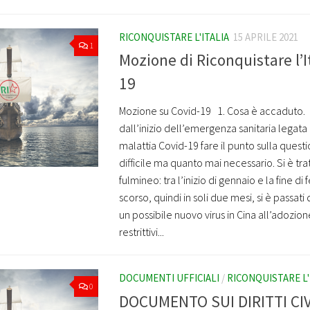
RICONQUISTARE L'ITALIA
15 APRILE 2021
1
Mozione di Riconquistare l’I
19
Mozione su Covid-19 1. Cosa è accaduto. 
dall’inizio dell’emergenza sanitaria legata
malattia Covid-19 fare il punto sulla quest
difficile ma quanto mai necessario. Si è tr
fulmineo: tra l’inizio di gennaio e la fine di
scorso, quindi in soli due mesi, si è passati
un possibile nuovo virus in Cina all’adozio
restrittivi...
DOCUMENTI UFFICIALI
/
RICONQUISTARE L'
0
DOCUMENTO SUI DIRITTI CIVI