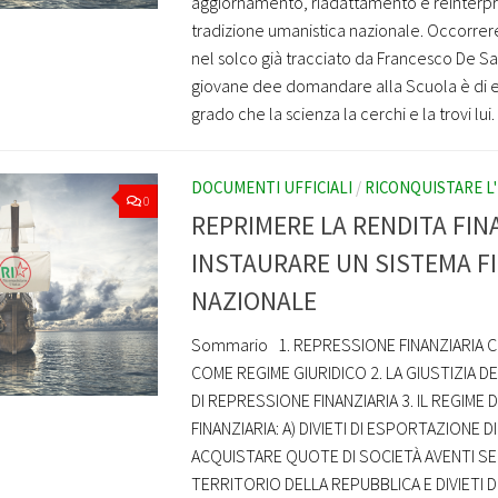
aggiornamento, riadattamento e reinterpr
tradizione umanistica nazionale. Occorre
nel solco già tracciato da Francesco De Sa
giovane dee domandare alla Scuola è di 
grado che la scienza la cerchi e la trovi lui.
DOCUMENTI UFFICIALI
/
RICONQUISTARE L'
0
REPRIMERE LA RENDITA FIN
INSTAURARE UN SISTEMA F
NAZIONALE
Sommario 1. REPRESSIONE FINANZIARIA 
COME REGIME GIURIDICO 2. LA GIUSTIZIA D
DI REPRESSIONE FINANZIARIA 3. IL REGIME
FINANZIARIA: A) DIVIETI DI ESPORTAZIONE D
ACQUISTARE QUOTE DI SOCIETÀ AVENTI SE
TERRITORIO DELLA REPUBBLICA E DIVIETI DI