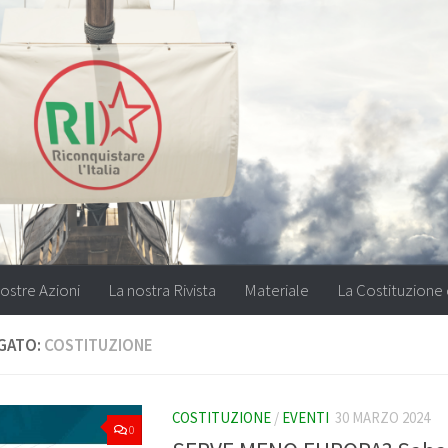
ostre Azioni
La nostra Rivista
Materiale
La Costituzione 
GATO:
COSTITUZIONE
COSTITUZIONE
/
EVENTI
30 MARZO 2024
0