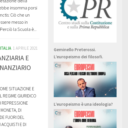
etazione della
rebbe insomma porsi
nctis: Ciò che un
essere messo in
 Perciò la Scuola è...
ITALIA
1 APRILE 2021
Geminello Preterossi.
ANZIARIA E
L’europeismo dei filosofi.
INANZIARIO
COME SITUAZIONE E
EL REGIME GIURIDICO
 DI REPRESSIONE
L’europeismo è una ideologia?
I MONETA, DI
DE FUORI DEL
 ACQUISTI E DI