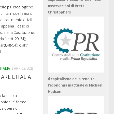
osservazioni di Brett
 delle più ideologiche
Christophers
nità in due fazioni:
conoscimento di tali
È appena il caso di
sti nella Costituzione:
ali (artt. 29-34);
(artt.48-54); o altri
....
ITALIA
1 APRILE 2021
RE L’ITALIA
Il capitalismo della rendita:
l’economia inattuale di Michael
Hudson
la scuola italiana
contenuti, forme,
ca opera di