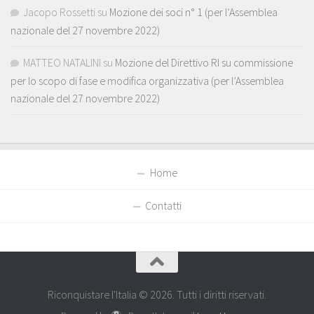
Jacopo Rossetti
su
Mozione dei soci n° 1 (per l’Assemblea
nazionale del 27 novembre 2022)
MATTEO NATALINI
su
Mozione del Direttivo RI su commissione
per lo scopo di fase e modifica organizzativa (per l’Assemblea
nazionale del 27 novembre 2022)
Home
Contatti
Riconquistare l'Italia © 2026. Tutti i diritti riservati.