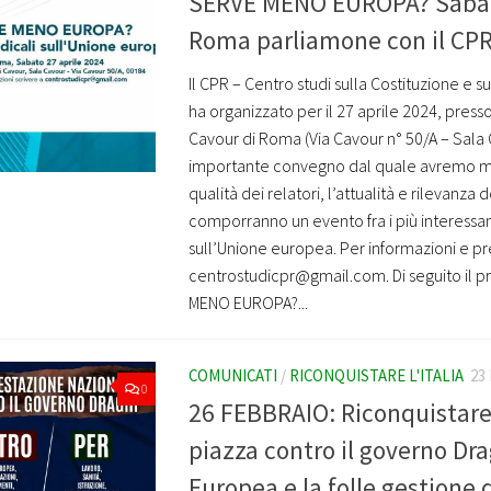
SERVE MENO EUROPA? Sabato
Roma parliamone con il CP
Il CPR – Centro studi sulla Costituzione e 
ha organizzato per il 27 aprile 2024, press
Cavour di Roma (Via Cavour n° 50/A – Sala 
importante convegno dal quale avremo mo
qualità dei relatori, l’attualità e rilevanz
comporranno un evento fra i più interessant
sull’Unione europea. Per informazioni e pr
centrostudicpr@gmail.com. Di seguito il
MENO EUROPA?...
COMUNICATI
/
RICONQUISTARE L'ITALIA
23
0
26 FEBBRAIO: Riconquistare l
piazza contro il governo Dra
Europea e la folle gestione 