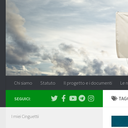
Salta al contenuto
Chi siamo
Statuto
Il progetto e i documenti
Le n
TAG
SEGUICI:
I miei Cinguettii