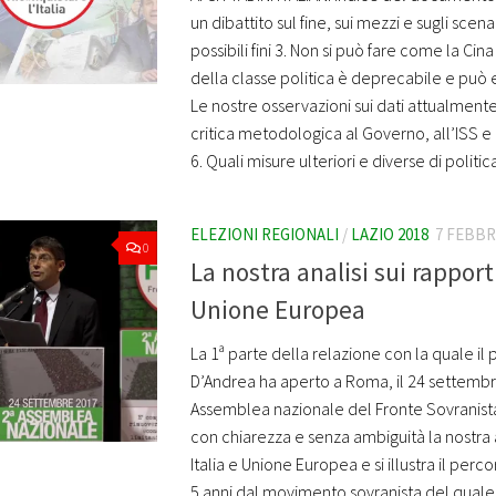
un dibattito sul fine, sui mezzi e sugli scenar
possibili fini 3. Non si può fare come la Cina
della classe politica è deprecabile e può 
Le nostre osservazioni sui dati attualmente
critica metodologica al Governo, all’ISS e 
6. Quali misure ulteriori e diverse di politica 
ELEZIONI REGIONALI
/
LAZIO 2018
7 FEBBR
0
La nostra analisi sui rapporti
Unione Europea
La 1ª parte della relazione con la quale il
D’Andrea ha aperto a Roma, il 24 settembr
Assemblea nazionale del Fronte Sovranista
con chiarezza e senza ambiguità la nostra an
Italia e Unione Europea e si illustra il perco
5 anni dal movimento sovranista del quale si