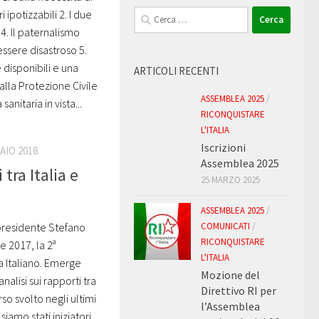
Ricerca
i ipotizzabili 2. I due
per:
 4. Il paternalismo
essere disastroso 5.
 disponibili e una
ARTICOLI RECENTI
alla Protezione Civile
ASSEMBLEA 2025
/
sanitaria in vista...
RICONQUISTARE
L'ITALIA
Iscrizioni
AIO 2018
Assemblea 2025
 tra Italia e
25 MARZO 2025
ASSEMBLEA 2025
/
 presidente Stefano
COMUNICATI
/
RICONQUISTARE
e 2017, la 2ª
L'ITALIA
 Italiano. Emerge
Mozione del
alisi sui rapporti tra
Direttivo RI per
rso svolto negli ultimi
l’Assemblea
amo stati iniziatori.