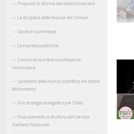
Proposta di riforma del sistema bancario
La disciplina delle finanze dei Comuni
Giochi e scommesse
Le imprese pubbliche
Concorrenza e libera professione:
l’avvocatura
I problemi della ricerca scientifica nei settori
bibliometrici
Una strategia energetica per l’Italia
Finanziamento e struttura del Servizio
Sanitario Nazionale