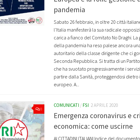
pandemia
Sabato 26 febbraio, in oltre 20 città italia
l’Italia manifesterà la sua radicale opposiz
carica a fianco del Comitato No Draghi. La 
della pandemia ha reso palese ancora una 
autoritario della classe dirigente che ci go
Seconda Repubblica. Si tratta di un Partit
che ha svuotato progressivamente i servizi 
partire dalla Sanità, proteggendosi dietro 
europeo. A...
COMUNICATI
/
FSI
2 APRILE 2020
0
Emergenza coronavirus e cri
economica: come uscirne
AI CITTADINI ITALIANI Indice del documento 