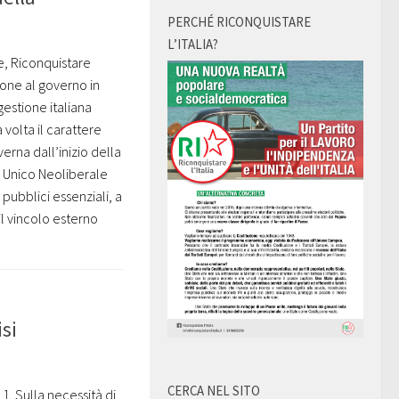
PERCHÉ RICONQUISTARE
L’ITALIA?
ne, Riconquistare
ione al governo in
gestione italiana
volta il carattere
verna dall’inizio della
o Unico Neoliberale
pubblici essenziali, a
il vincolo esterno
si
CERCA NEL SITO
1. Sulla necessità di