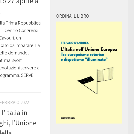
 27 aprile a
R
ORDINA IL LIBRO
sulla Prima Repubblica
o il Centro Congressi
Cavour), un
lto da imparare. La
a delle domande,
i mai svolti
enotazioni scrivere a:
 programma. SERVE
 FEBBRAIO 2022
’Italia in
ghi, l’Unione
della