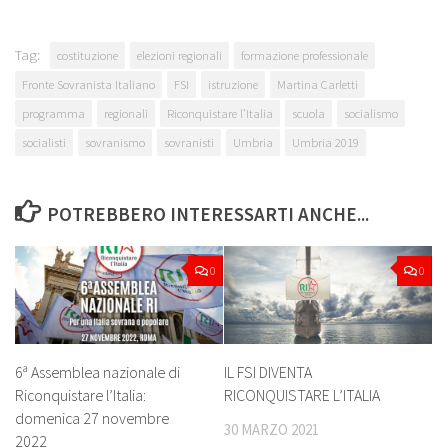
Tag:
costituzione
elezioni regionali
formazione professionale
Fronte Sovranista Italiano
FSI
istruzione
Martina Carletti
programma
regionali
Riconquistare l’Italia
scuola
socialismo
socialisti
sovranismo
sovranisti
Umbria
Umbria 2019
POTREBBERO INTERESSARTI ANCHE...
0
0
IL FSI DIVENTA
6ª Assemblea nazionale di
RICONQUISTARE L’ITALIA
Riconquistare l’Italia:
domenica 27 novembre
30 MARZO 2021
2022