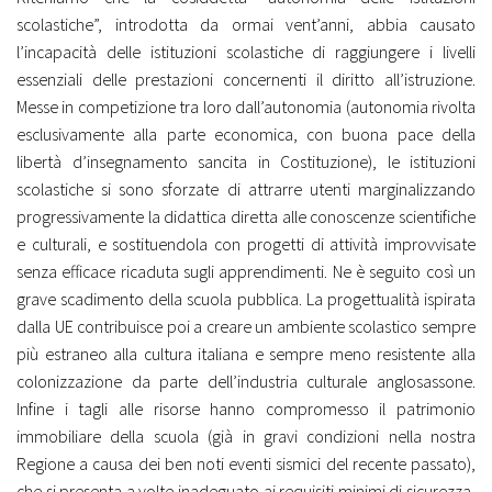
scolastiche”, introdotta da ormai vent’anni, abbia causato
l’incapacità delle istituzioni scolastiche di raggiungere i livelli
essenziali delle prestazioni concernenti il diritto all’istruzione.
Messe in competizione tra loro dall’autonomia (autonomia rivolta
esclusivamente alla parte economica, con buona pace della
libertà d’insegnamento sancita in Costituzione), le istituzioni
scolastiche si sono sforzate di attrarre utenti marginalizzando
progressivamente la didattica diretta alle conoscenze scientifiche
e culturali, e sostituendola con progetti di attività improvvisate
senza efficace ricaduta sugli apprendimenti. Ne è seguito così un
grave scadimento della scuola pubblica. La progettualità ispirata
dalla UE contribuisce poi a creare un ambiente scolastico sempre
più estraneo alla cultura italiana e sempre meno resistente alla
colonizzazione da parte dell’industria culturale anglosassone.
Infine i tagli alle risorse hanno compromesso il patrimonio
immobiliare della scuola (già in gravi condizioni nella nostra
Regione a causa dei ben noti eventi sismici del recente passato),
che si presenta a volte inadeguato ai requisiti minimi di sicurezza,