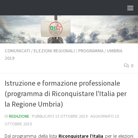
Salta al contenuto
COMUNICATI
/
ELEZIONI REGIONALI
/
PROGRAMMA
/
UMBRIA
2019
0
Istruzione e formazione professionale
(programma di Riconquistare l’Italia per
la Regione Umbria)
DI
REDAZIONE
· PUBBLICATO
15 OTTOBRE 2019
· AGGIORNATO
15
OTTOBRE 2019
Dal programma della lista
Riconquistare l’Italia
per le elezioni