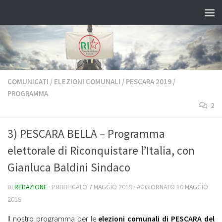
Salta al contenuto
COMUNICATI
/
ELEZIONI COMUNALI
/
PESCARA 2019
/
PROGRAMMA
2
3) PESCARA BELLA – Programma
elettorale di Riconquistare l’Italia, con
Gianluca Baldini Sindaco
DI
REDAZIONE
· PUBBLICATO
7 MAGGIO 2019
· AGGIORNATO
10 MAGGIO
2019
Il nostro programma per le
elezioni comunali di PESCARA del