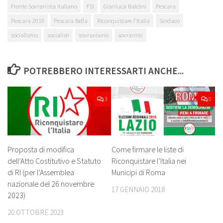
Fronte Sovranista Italiano
FSI
Gianluca Baldini
Pescara
Pescara 2019
Pescara Bella
Riconquistare l’Italia
Sindaco
socialismo
socialisti
sovranismo
sovranisti
POTREBBERO INTERESSARTI ANCHE...
3
0
Come firmare le liste di
Proposta di modifica
Riconquistare l’Italia nei
dell’Atto Costitutivo e Statuto
Municipi di Roma
di RI (per l’Assemblea
nazionale del 26 novembre
17 GENNAIO 2018
2023)
20 OTTOBRE 2023