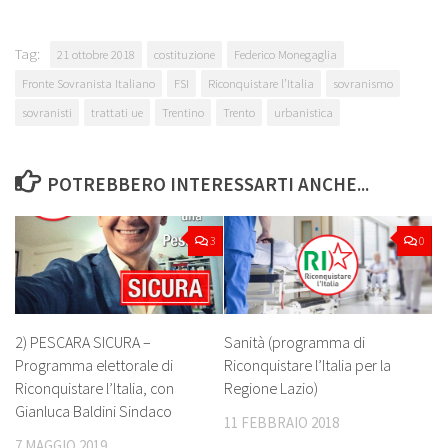
Tag:
21 ottobre 2018
costituzione
Federico Monegaglia
Fronte Sovranista Italiano
FSI
Riconquistare l’Italia
sovranismo
sovranisti
trattati ue
Trentino
Trento
urbanistica
POTREBBERO INTERESSARTI ANCHE...
3
0
2) PESCARA SICURA –
Sanità (programma di
Programma elettorale di
Riconquistare l’Italia per la
Riconquistare l’Italia, con
Regione Lazio)
Gianluca Baldini Sindaco
11 FEBBRAIO 2018
7 MAGGIO 2019