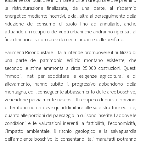
esistente con politiche informate a criteri di equità e che premino
la ristrutturazione finalizzata, da una parte, al risparmio
energetico mediante incentivi, e dall’altra al perseguimento della
riduzione del consumo di suolo fino ad annullarlo, anche
attuando un recupero dei vuoti urbani che andranno ripensati al
fine di ricucire tra loro aree dei centri urbani e delle periferie.
Parimenti Riconquistare l’Italia intende promuovere il riutilizzo di
una parte del patrimonio edilizio montano esistente, che
secondo le stime ammonta a circa 25.000 costruzioni. Questi
immobili, nati per soddisfare le esigenze agricolturali e di
allevamento, hanno subito il progressivo abbandono della
montagna, ed il conseguente abbassamento delle aree boschive,
venendone parzialmente nascosti. Il recupero di queste porzioni
di territorio non si deve quindi limitare alle sole strutture edilizie,
quanto alle porzioni del paesaggio in cui sono inserite. Laddove le
condizioni e le valutazioni inerenti la fattibilità, l’economicità,
l’impatto ambientale, il rischio geologico e la salvaguardia
dell’ambiente boschivo lo consentano, tali manufatti potranno