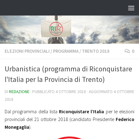
Salta al contenuto
ELEZIONI PROVINCIALI
/
PROGRAMMA
/
TRENTO 2018
0
Urbanistica (programma di Riconquistare
l’Italia per la Provincia di Trento)
DI
REDAZIONE
· PUBBLICATO
4 OTTOBRE 2018
· AGGIORNATO
4 OTTOBRE
2018
Dal programma della lista
Riconquistare l’Italia
per le elezioni
provinciali del 21 ottobre 2018 (candidato Presidente
Federico
Monegaglia
).