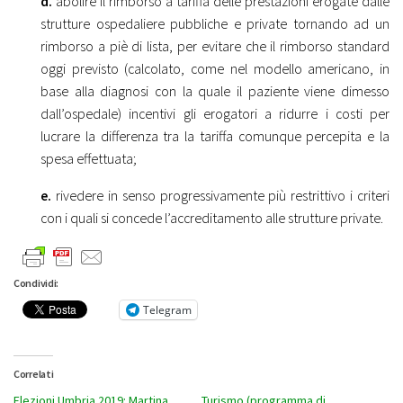
d.
abolire il rimborso a tariffa delle prestazioni erogate dalle
strutture ospedaliere pubbliche e private tornando ad un
rimborso a piè di lista, per evitare che il rimborso standard
oggi previsto (calcolato, come nel modello americano, in
base alla diagnosi con la quale il paziente viene dimesso
dall’ospedale) incentivi gli erogatori a ridurre i costi per
lucrare la differenza tra la tariffa comunque percepita e la
spesa effettuata;
e.
rivedere in senso progressivamente più restrittivo i criteri
con i quali si concede l’accreditamento alle strutture private.
Condividi:
Telegram
Correlati
Elezioni Umbria 2019: Martina
Turismo (programma di