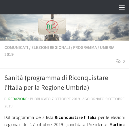
Salta al contenuto
COMUNICATI
/
ELEZIONI REGIONALI
/
PROGRAMMA
/
UMBRIA
2019
0
Sanità (programma di Riconquistare
l’Italia per la Regione Umbria)
DI
REDAZIONE
· PUBBLICATO
7 OTTOBRE 2019
· AGGIORNATO
9 OTTOBRE
2019
Dal programma della lista
Riconquistare l’Italia
per le elezioni
regionali del 27 ottobre 2019 (candidata Presidente
Martina