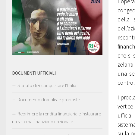
L’oper
conged
della 
dell’az
riscont
financh
che si 
zelanti
una ser
DOCUMENTI UFFICIALI
control
Statuto di Riconquistare l’Italia
I procl
Documento di analisi e proposte
vertice
Reprimere la rendita finanziaria e instaurare
ufficia
un sistema finanziario nazionale
sistema
sulla p