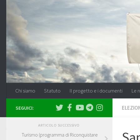
Salta al contenuto
Chi siamo
Statuto
Il progetto e i documenti
Le n
ELEZION
SEGUICI:
ARTICOLO SUCCESSIVO
San
Turismo (programma di Riconquistare