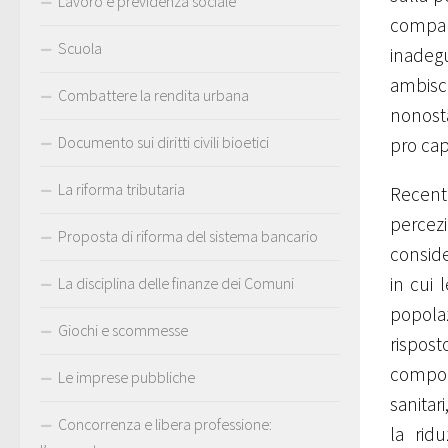
Lavoro e previdenza sociale
compart
Scuola
inadegu
ambisc
Combattere la rendita urbana
nonosta
Documento sui diritti civili bioetici
pro cap
La riforma tributaria
Recenti
percez
Proposta di riforma del sistema bancario
conside
in cui 
La disciplina delle finanze dei Comuni
popolaz
Giochi e scommesse
rispost
compon
Le imprese pubbliche
sanitar
Concorrenza e libera professione:
la rid