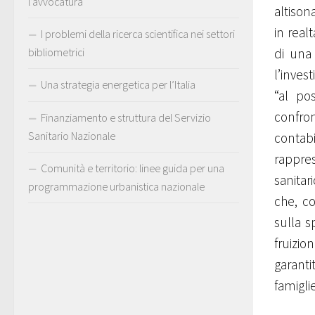
l’avvocatura
altison
in real
I problemi della ricerca scientifica nei settori
bibliometrici
di una 
l’inves
Una strategia energetica per l’Italia
“al po
confro
Finanziamento e struttura del Servizio
Sanitario Nazionale
contabi
rappre
Comunità e territorio: linee guida per una
sanitar
programmazione urbanistica nazionale
che, co
sulla s
fruizio
garanti
famigli