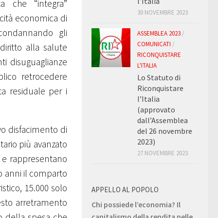
l’Italia
ta che “integra”
30 NOVEMBRE 2023
acità economica di
 condannando gli
ASSEMBLEA 2023
/
COMUNICATI
/
iritto alla salute
RICONQUISTARE
ti disuguaglianze
L'ITALIA
blico retrocedere
Lo Statuto di
Riconquistare
a residuale per i
l’Italia
(approvato
dall’Assemblea
vo disfacimento di
del 26 novembre
2023)
tario più avanzato
27 NOVEMBRE 2023
 e rappresentano
to anni il comparto
stico, 15.000 solo
APPELLO AL POPOLO
uesto arretramento
Chi possiede l’economia? Il
to della spesa che
capitalismo della rendita nelle