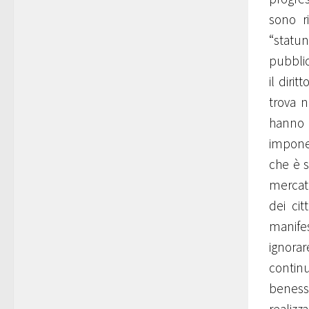
sono r
“statu
pubblic
il diri
trova n
hanno p
impone 
che è s
mercatis
dei cit
manifes
ignorar
continu
benesse