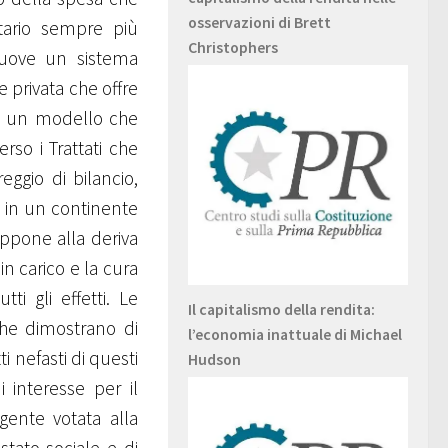
osservazioni di Brett
tario sempre più
Christophers
omuove un sistema
e privata che offre
. È un modello che
rso i Trattati che
eggio di bilancio,
i in un continente
 oppone alla deriva
 in carico e la cura
ti gli effetti. Le
Il capitalismo della rendita:
 che dimostrano di
l’economia inattuale di Michael
i nefasti di questi
Hudson
i interesse per il
gente votata alla