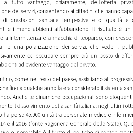
 a tutto vantaggio, chiaramente, dell’offerta priva
zione dei servizi, consentendo ai cittadini che hanno cap
 di prestazioni sanitarie tempestive e di qualità e
nti e i meno abbienti all’abbandono. Il risultato è un d
to a intermittenza e a macchia di leopardo, con crescen
riali e una polarizzazione dei servizi, che vede il pub
ssivamente ed occupare sempre più un posto di offert
bienti ad evidente vantaggio del privato.
ntino, come nel resto del paese, assistiamo al progressi
che fino a qualche anno fa era considerato il sistema sani
ndo. Anche le dinamiche occupazionali sono eloquenti
ente il dissolvimento della sanità italiana: negli ultimi ot
io ha perso 45.000 unità tra personale medico e infermieri
2014 e il 2016 (fonte Ragioneria Generale dello Stato). Q
sivo e inesorabile è il frutto di politiche di contenimen