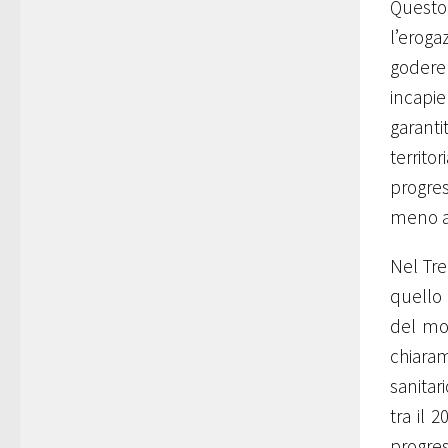
Questo
l’eroga
godere
incapie
garanti
territo
progre
meno ab
Nel Tre
quello 
del mo
chiaram
sanitar
tra il 
progres