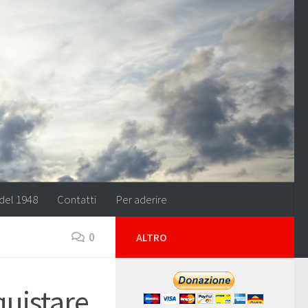
del 1948
Contatti
Per aderire
0
ALTRO
uistare