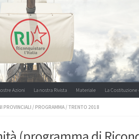
ostre Azioni
La nostra Rivista
Materiale
La Costituzione 
I PROVINCIALI
/
PROGRAMMA
/
TRENTO 2018
ità (programma di Riconq