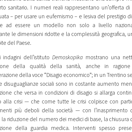
o sanitario. I numeri reali rappresentano un’offerta di s
ata – per usare un eufemismo – e lesiva del prestigio d
e ad essere un modello non solo a livello naziona
nte le dimensioni ridotte e la complessità geografica, uno 
ite del Paese.
 indagini dell’istituto
Demoskopika
mostrano una netta
ione della qualità della sanità, anche in ragione
razione della voce “Disagio economico”; in un Trentino 
le disuguaglianze sociali sono in costante aumento ment
ione che versa in condizioni di disagio si allarga conti
o alla crisi — che come tutte le crisi colpisce con parti
enti più deboli della società — con l’inasprimento de
i, la riduzione del numero dei medici di base, la chiusura 
uzione della guardia medica. Interventi spesso prese