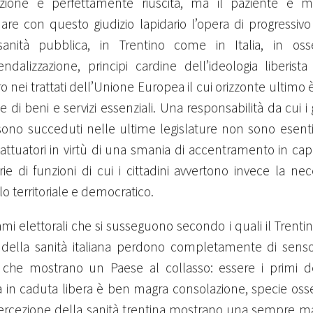
azione è perfettamente riuscita, ma il paziente è mo
are con questo giudizio lapidario l’opera di progressi
sanità pubblica, in Trentino come in Italia, in osse
iendalizzazione, principi cardine dell’ideologia liberis
ro nei trattati dell’Unione Europea il cui orizzonte ultimo è
e di beni e servizi essenziali. Una responsabilità da cui i 
sono succeduti nelle ultime legislature non sono esenti
 attuatori in virtù di una smania di accentramento in capo
ie di funzioni di cui i cittadini avvertono invece la nec
lo territoriale e democratico.
ami elettorali che si susseguono secondo i quali il Trentin
 della sanità italiana perdono completamente di senso 
li che mostrano un Paese al collasso: essere i primi d
 in caduta libera è ben magra consolazione, specie osse
ercezione della sanità trentina mostrano una sempre mag