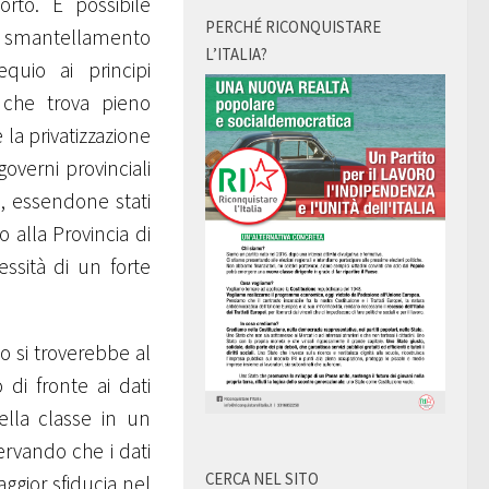
rto. È possibile
PERCHÉ RICONQUISTARE
vo smantellamento
L’ITALIA?
quio ai principi
ta che trova pieno
 la privatizzazione
governi provinciali
, essendone stati
 alla Provincia di
essità di un forte
o si troverebbe al
di fronte ai dati
ella classe in un
rvando che i dati
CERCA NEL SITO
gior sfiducia nel