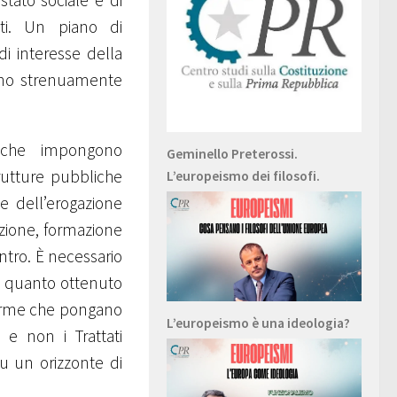
tato sociale e di
vati. Un piano di
di interesse della
rano strenuamente
i che impongono
Geminello Preterossi.
trutture pubbliche
L’europeismo dei filosofi.
e dell’erogazione
zione, formazione
ntro. È necessario
 e quanto ottenuto
iforme che pongano
L’europeismo è una ideologia?
 e non i Trattati
su un orizzonte di