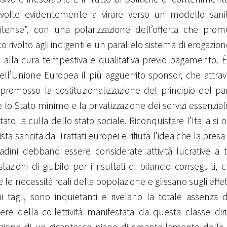
ivolte evidentemente a virare verso un modello sani
nitense”, con una polarizzazione dell’offerta che pr
o rivolto agli indigenti e un parallelo sistema di erogazion
tto alla cura tempestiva e qualitativa previo pagamento
ell’Unione Europea il più agguerrito sponsor, che attrave
romosso la costituzionalizzazione del principio del par
lo Stato minimo e la privatizzazione dei servizi essenzial
tato la culla dello stato sociale. Riconquistare l’Italia si
ta sancita dai Trattati europei e rifiuta l’idea che la presa
tadini debbano essere considerate attività lucrative a tut
tazioni di giubilo per i risultati di bilancio conseguiti,
e le necessità reali della popolazione e glissano sugli effett
i tagli, sono inquietanti e rivelano la totale assenza d
re della collettività manifestata da questa classe diri