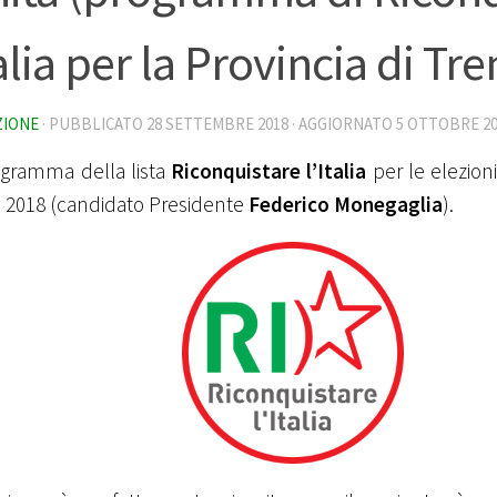
talia per la Provincia di Tre
ZIONE
· PUBBLICATO
28 SETTEMBRE 2018
· AGGIORNATO
5 OTTOBRE 20
ogramma della lista
Riconquistare l’Italia
per le elezioni
e 2018 (candidato Presidente
Federico Monegaglia
).