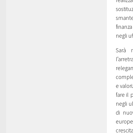
realizz
sostit
smantel
finanza
negli uf
Sarà n
l’arret
relega
comple
e valor
fare il
negli u
di nuov
europei
crescit