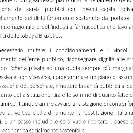
azione di un gigantesco piano di smantellamento dello s
uzione dei servizi pubblici con ingenti capitali pri
lamento dei diritti fortemente sostenuto dai portatori 
 internazionale e dell’industria farmaceutica che lavo
fici delle lobby a Bruxelles.
ecessario rifiutare i condizionamenti e i vincol
ramento dell’ente pubblico, riconsegnare dignità alle s
ndo l’offerta privata ad una quota sempre più marginal
ssiva e non viceversa, riprogrammare un piano di assun
izzazione del personale, rimettere la sanità pubblica al ce
 punto della situazione, tirare le somme di quanto fatto
ltimi venticinque anni e avviare una stagione di contror
o al vertice dell’ordinamento la Costituzione Italiana
. È un passo ineludibile se si vuole riportare il paese 
a economica socialmente sostenibile.