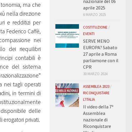
nazionale del 06
 autonomia, ma che
aprile 2025
iù nella direzione
6 MARZO 2025
ri e redditizi per
COSTITUZIONE
/
ta Federico Caffè,
EVENTI
 compassione nei
SERVE MENO
EUROPA? Sabato
o dei riequilibri
27 aprile a Roma
incipi contabili è
parliamone con il
mance del sistema
CPR
30 MARZO 2024
razionalizzazione”
 nei tagli operati
ASSEMBLEA 2023
/
dini, in termini di
RICONQUISTARE
L'ITALIA
costituzionalmente
Il video della 7ª
 disponibile delle
Assemblea
 erogatori privati.
nazionale di
Riconquistare