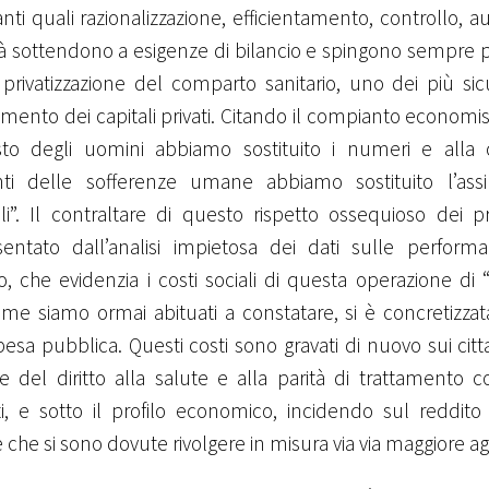
anti quali razionalizzazione, efficientamento, controllo,
tà sottendono a esigenze di bilancio e spingono sempre p
privatizzazione del comparto sanitario, uno dei più sicu
timento dei capitali privati. Citando il compianto economis
sto degli uomini abbiamo sostituito i numeri e alla
nti delle sofferenze umane abbiamo sostituito l’assill
li”. Il contraltare di questo rispetto ossequioso dei pr
sentato dall’analisi impietosa dei dati sulle perfor
io, che evidenzia i costi sociali di questa operazione di “
me siamo ormai abituati a constatare, si è concretizzata
pesa pubblica. Questi costi sono gravati di nuovo sui citta
ne del diritto alla salute e alla parità di trattamento 
ti, e sotto il profilo economico, incidendo sul reddito
e che si sono dovute rivolgere in misura via via maggiore agli