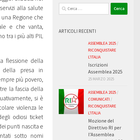
Ricerca
ervizi alla salute
per:
i una Regione che
le e che vanta,
ARTICOLI RECENTI
tra i più alti PIL
ASSEMBLEA 2025
/
RICONQUISTARE
L'ITALIA
 flessione della
Iscrizioni
 della presa in
Assemblea 2025
sempre più povero,
25 MARZO 2025
re la fascia della
ASSEMBLEA 2025
/
nuativamente, si è
COMUNICATI
/
RICONQUISTARE
colare violenza le
L'ITALIA
gli odiosi ticket
Mozione del
dei punti nascita e
Direttivo RI per
l’Assemblea
ntati sotto nomi