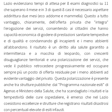
Lazio evidenziano tempi di attesa per 8 esami diagnostici su 11
che superano il mese e in 3 di questi 8 casi è necessario aspettare
addirittura due mesi (eco addome e mammella). Questo a tutto
vantaggio, chiaramente, dell’offerta privata che “integra”
l’erogazione dei servizi, consentendo ai cittadini che hanno
capacità economica di godere di prestazioni sanitarie tempestive
e di qualità e condannando gli incapienti e i meno abbienti
all’abbandono. Il risultato è un diritto alla salute garantito a
intermittenza e a macchia di leopardo, con crescenti
disuguaglianze territoriali e una polarizzazione dei servizi, che
vede il pubblico retrocedere progressivamente ed occupare
sempre più un posto di offerta residuale per i meno abbienti ad
evidente vantaggio del privato. Questa polarizzazione è presente
anche tra strutture pubbliche: dal “Programma nazionale esiti” di
Agenas e Ministero della Salute, che ha scandagliato i risultati e la
tempestività delle cure ospedaliere, è emerso che nel Lazio
coesistono eccellenze e strutture che registrano risultati disastrosi
con percentuali elevate di esiti infausti.