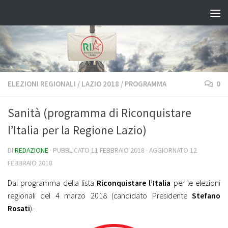
Salta al contenuto
ELEZIONI REGIONALI
/
LAZIO 2018
/
PROGRAMMA
0
Sanità (programma di Riconquistare
l’Italia per la Regione Lazio)
DI
REDAZIONE
· PUBBLICATO
11 FEBBRAIO 2018
· AGGIORNATO
12
FEBBRAIO 2018
Dal programma della lista
Riconquistare l’Italia
per le elezioni
regionali del 4 marzo 2018 (candidato Presidente
Stefano
Rosati
).