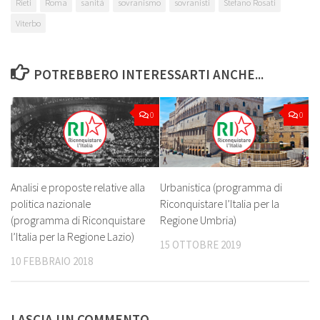
Rieti
Roma
sanità
sovranismo
sovranisti
Stefano Rosati
Viterbo
POTREBBERO INTERESSARTI ANCHE...
0
0
Analisi e proposte relative alla
Urbanistica (programma di
politica nazionale
Riconquistare l’Italia per la
(programma di Riconquistare
Regione Umbria)
l’Italia per la Regione Lazio)
15 OTTOBRE 2019
10 FEBBRAIO 2018
LASCIA UN COMMENTO