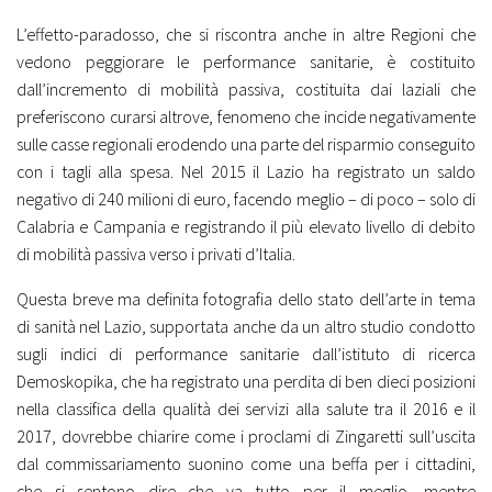
L’effetto-paradosso, che si riscontra anche in altre Regioni che
vedono peggiorare le performance sanitarie, è costituito
dall’incremento di mobilità passiva, costituita dai laziali che
preferiscono curarsi altrove, fenomeno che incide negativamente
sulle casse regionali erodendo una parte del risparmio conseguito
con i tagli alla spesa. Nel 2015 il Lazio ha registrato un saldo
negativo di 240 milioni di euro, facendo meglio – di poco – solo di
Calabria e Campania e registrando il più elevato livello di debito
di mobilità passiva verso i privati d’Italia.
Questa breve ma definita fotografia dello stato dell’arte in tema
di sanità nel Lazio, supportata anche da un altro studio condotto
sugli indici di performance sanitarie dall’istituto di ricerca
Demoskopika, che ha registrato una perdita di ben dieci posizioni
nella classifica della qualità dei servizi alla salute tra il 2016 e il
2017, dovrebbe chiarire come i proclami di Zingaretti sull’uscita
dal commissariamento suonino come una beffa per i cittadini,
che si sentono dire che va tutto per il meglio, mentre