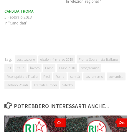
In "elezioni regionali"
CANDIDATI ROMA
5 Febbraio 2018
In "Candidati"
Tag:
costituzione
elezioni 4 marzo 2018
Fronte Sovranista Italiano
FSI
Italia
lavoro
Lazio
Lazio 2018
programma
Riconquistare l’Italia
Rieti
Roma
sanità
sovranismo
sovranisti
Stefano Rosati
Trattati europei
Viterbo
POTREBBERO INTERESSARTI ANCHE...
0
0