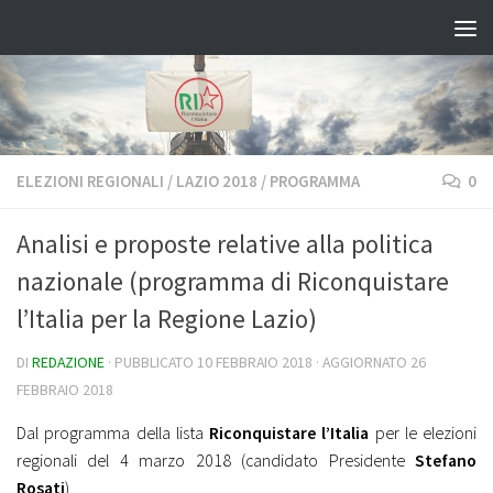
Salta al contenuto
ELEZIONI REGIONALI
/
LAZIO 2018
/
PROGRAMMA
0
Analisi e proposte relative alla politica
nazionale (programma di Riconquistare
l’Italia per la Regione Lazio)
DI
REDAZIONE
· PUBBLICATO
10 FEBBRAIO 2018
· AGGIORNATO
26
FEBBRAIO 2018
Dal programma della lista
Riconquistare l’Italia
per le elezioni
regionali del 4 marzo 2018 (candidato Presidente
Stefano
Rosati
).