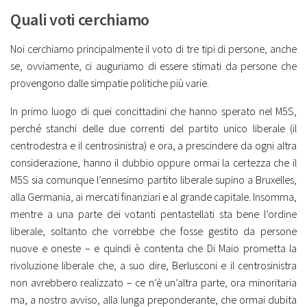
Quali voti cerchiamo
Noi cerchiamo principalmente il voto di tre tipi di persone, anche
se, ovviamente, ci auguriamo di essere stimati da persone che
provengono dalle simpatie politiche più varie.
In primo luogo di quei concittadini che hanno sperato nel M5S,
perché stanchi delle due correnti del partito unico liberale (il
centrodestra e il centrosinistra) e ora, a prescindere da ogni altra
considerazione, hanno il dubbio oppure ormai la certezza che il
M5S sia comunque l’ennesimo partito liberale supino a Bruxelles,
alla Germania, ai mercati finanziari e al grande capitale. Insomma,
mentre a una parte dei votanti pentastellati sta bene l’ordine
liberale, soltanto che vorrebbe che fosse gestito da persone
nuove e oneste – e quindi è contenta che Di Maio prometta la
rivoluzione liberale che, a suo dire, Berlusconi e il centrosinistra
non avrebbero realizzato – ce n’è un’altra parte, ora minoritaria
ma, a nostro avviso, alla lunga preponderante, che ormai dubita