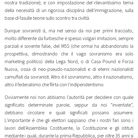
nostra tradizione); e con impostazione del rilevantissimo tema
della necessità di un rigorosa disciplina dell’immigrazione, sulla
base di fasulle teorie sullo scontro tra civiltà.
Dunque sovranisti sì, ma nel senso da noi per primi tracciato,
molto differente da furbesche e spesso volgari imitazioni, sempre
parziali e sovente false, del M5S (che ormai ha abbandonato la
prospettiva, dimostrando che il vago sovranismo era solo
marketing politico) della Lega Nord, o di Casa Pound e Forza
Nuova, ossia di neo-pseudo-nazionalisti e di eterni nazionalisti
camuffati da sovranisti. Altro è il sovranismo, altro il nazionalismo,
altro il federalismo che flirta con l’indipendentismo.
Ovviamente noi non abbiamo l’autorità per decidere con quale
significato determinate parole, seppur da noi “inventate”,
debbano circolare e quali significati possano assumere.
L’importante è che gli elettori sappiano che i nostri fari sono i
lavori dell’Assemblea Costituente, la Costituzione e gli istituti
mediante i quali, durante la prima Repubblica, per oltre 35 anni si