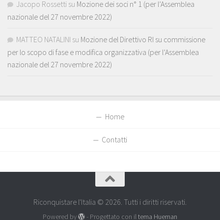
Jacopo Rossetti
su
Mozione dei soci n° 1 (per l’Assemblea
nazionale del 27 novembre 2022)
MATTEO NATALINI
su
Mozione del Direttivo RI su commissione
per lo scopo di fase e modifica organizzativa (per l’Assemblea
nazionale del 27 novembre 2022)
Home
Contatti
Riconquistare l'Italia © 2026. Tutti i diritti riservati.
Powered by
- Progettato con il
tema Hueman