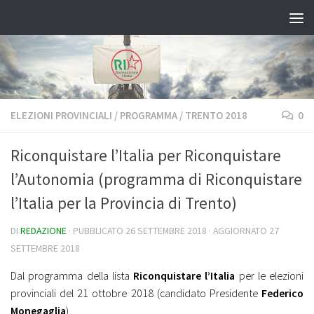
Salta al contenuto
ELEZIONI PROVINCIALI
/
PROGRAMMA
/
TRENTO 2018
0
Riconquistare l’Italia per Riconquistare
l’Autonomia (programma di Riconquistare
l’Italia per la Provincia di Trento)
DI
REDAZIONE
· PUBBLICATO
26 SETTEMBRE 2018
· AGGIORNATO
27
SETTEMBRE 2018
Dal programma della lista
Riconquistare l’Italia
per le elezioni
provinciali del 21 ottobre 2018 (candidato Presidente
Federico
Monegaglia
).