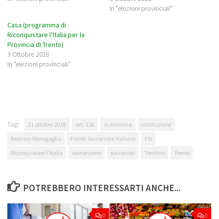
In "elezioni provinciali"
Casa (programma di
Riconquistare l’Italia per la
Provincia di Trento)
3 Ottobre 2018
In "elezioni provinciali"
Tag:
21 ottobre 2018
art. 116
autonomia
costituzione
Federico Monegaglia
Fronte Sovranista Italiano
FSI
Riconquistare l’Italia
sovranismo
sovranisti
Trentino
Trento
POTREBBERO INTERESSARTI ANCHE...
0
0