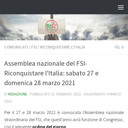
Salta al contenuto
COMUNICATI
/
FSI
/
RICONQUISTARE L'ITALIA
0
Assemblea nazionale del FSI-
Riconquistare l’Italia: sabato 27 e
domenica 28 marzo 2021
DI
REDAZIONE
· PUBBLICATO
21 FEBBRAIO 2021
· AGGIORNATO
4 MARZO
2021
Per il 27 e 28 marzo 2021 è convocata l’Assemblea nazionale
straordinaria del FSI, che quest’anno avrà funzione di Congresso,
con il seguente
ordine del giorno
: