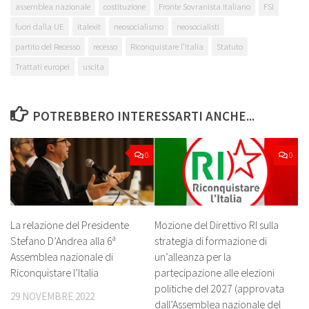
assemblea nazionale
costituzione
Fronte Sovranista Italiano
FSI
fuori dalla UE
italexit
neosocialismo
neosocialisti
partito del Recesso
recesso
Riconquistare l’Italia
Statuto
Trattati europei
uscita
POTREBBERO INTERESSARTI ANCHE...
0
0
La relazione del Presidente
Mozione del Direttivo RI sulla
Stefano D’Andrea alla 6ª
strategia di formazione di
Assemblea nazionale di
un’alleanza per la
Riconquistare l’Italia
partecipazione alle elezioni
politiche del 2027 (approvata
29 NOVEMBRE 2022
dall’Assemblea nazionale del