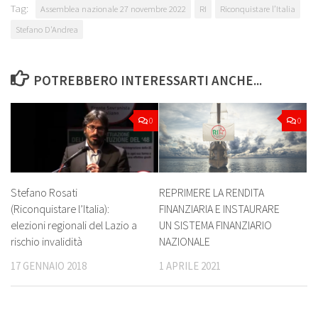
Tag:
Assemblea nazionale 27 novembre 2022
RI
Riconquistare l’Italia
Stefano D'Andrea
POTREBBERO INTERESSARTI ANCHE...
0
0
REPRIMERE LA RENDITA
Stefano Rosati
FINANZIARIA E INSTAURARE
(Riconquistare l’Italia):
UN SISTEMA FINANZIARIO
elezioni regionali del Lazio a
NAZIONALE
rischio invalidità
1 APRILE 2021
17 GENNAIO 2018