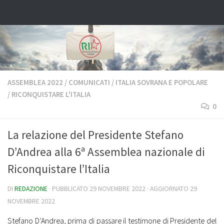
Salta al contenuto
ASSEMBLEA 2022
/
COMUNICATI
/
ITALIA SOVRANA E POPOLARE
/
RICONQUISTARE L'ITALIA
0
La relazione del Presidente Stefano
D’Andrea alla 6ª Assemblea nazionale di
Riconquistare l’Italia
DI
REDAZIONE
· PUBBLICATO
29 NOVEMBRE 2022
· AGGIORNATO
29
NOVEMBRE 2022
Stefano D’Andrea, prima di passare il testimone di Presidente del