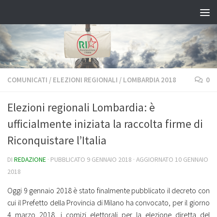
Salta al contenuto
COMUNICATI
/
ELEZIONI REGIONALI
/
LOMBARDIA 2018
0
Elezioni regionali Lombardia: è
ufficialmente iniziata la raccolta firme di
Riconquistare l’Italia
DI
REDAZIONE
· PUBBLICATO
9 GENNAIO 2018
· AGGIORNATO
10 GENNAIO
2018
Oggi 9 gennaio 2018 è stato finalmente pubblicato il decreto con
cui il Prefetto della Provincia di Milano ha convocato, per il giorno
4 marzo 2018, i comizi elettorali per la elezione diretta del