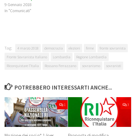
9 Gennaio 2018
In "Comunicati"
Tag:
4 marzo 2018
democrazia
elezioni
firme
fronte sovranista
Fronte Sovranista Italiano
Lombardia
Regione Lombardia
Riconquistare l’Italia
Rossano Ferrazzano
sovranismo
sovranisti
POTREBBERO INTERESSARTI ANCHE...
1
3
Mozione dei soci n° 1 (per
Proposta di modifica