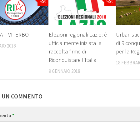
0
0
ATI VITERBO
Elezioni regionali Lazio: è
Urbanisti
ufficialmente iniziata la
di Riconqui
IO 2018
raccolta firme di
per la Reg
Riconquistare l’Italia
18 FEBBRAI
9 GENNAIO 2018
A UN COMMENTO
mento
*