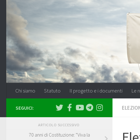
Salta al contenuto
Chi siamo
Statuto
Il progetto e i documenti
Le n
ELEZION
SEGUICI:
ARTICOLO SUCCESSIVO
Ele
70 anni di Costituzione: “Viva la