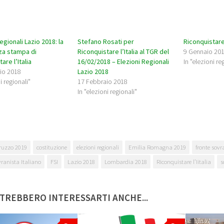
egionali Lazio 2018: la
Stefano Rosati per
Riconquistare 
za stampa di
Riconquistare l’Italia al TGR del
9 Gennaio 20
are l’Italia
16/02/2018 – Elezioni Regionali
In "elezioni re
io 2018
Lazio 2018
i regionali"
17 Febbraio 2018
In "elezioni regionali"
ruzzo 2019
costituzione
elezioni regionali
Emilia Romagna 2019
fronte sovr
vranista Italiano
FSI
Lazio 2018
Lombardia 2018
Riconquistare l’Iitalia
s
TREBBERO INTERESSARTI ANCHE...