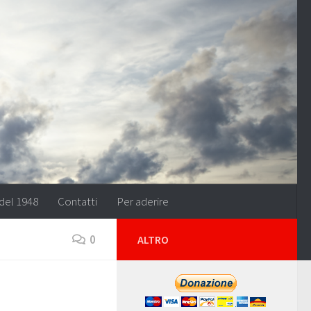
del 1948
Contatti
Per aderire
0
ALTRO