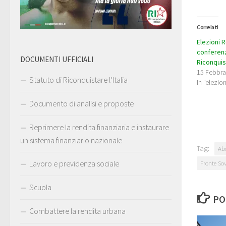
Correlati
Elezioni R
conferen
DOCUMENTI UFFICIALI
Riconquist
15 Febbra
Statuto di Riconquistare l’Italia
In "elezion
Documento di analisi e proposte
Reprimere la rendita finanziaria e instaurare
un sistema finanziario nazionale
Tag:
Ab
Lavoro e previdenza sociale
Fronte So
Scuola
PO
Combattere la rendita urbana