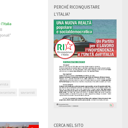
PERCHÉ RICONQUISTARE
L’ITALIA?
l’Italia
18
gionali"
anista
ovranismo
sovranisti
CERCA NEL SITO