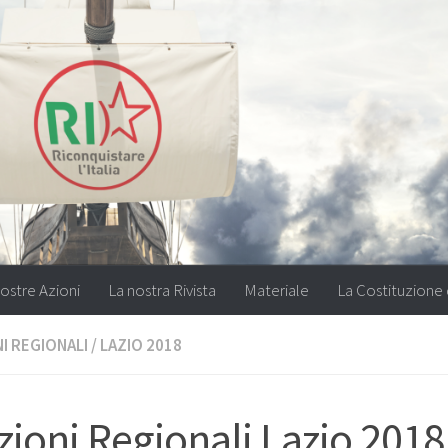
ostre Azioni
La nostra Rivista
Materiale
La Costituzione 
I REGIONALI
/
LAZIO 2018
zioni Regionali Lazio 2018