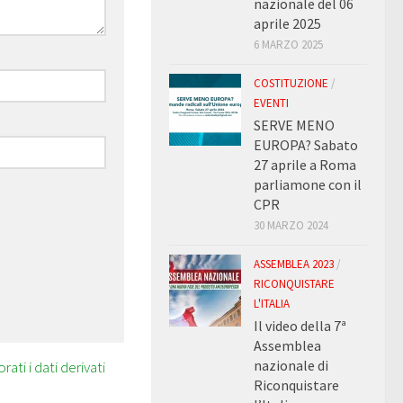
nazionale del 06
aprile 2025
6 MARZO 2025
COSTITUZIONE
/
EVENTI
SERVE MENO
EUROPA? Sabato
27 aprile a Roma
parliamone con il
CPR
30 MARZO 2024
ASSEMBLEA 2023
/
RICONQUISTARE
L'ITALIA
Il video della 7ª
Assemblea
nazionale di
ti i dati derivati
Riconquistare