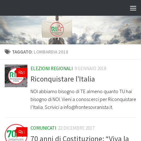
Salta al contenuto
TAGGATO:
LOMBARDIA 2018
ELEZIONI REGIONALI
9 GENNAIO 2018
0
Riconquistare l’Italia
NOI abbiamo bisogno di TE almeno quanto TU hai
bisogno di NOI. Vieni a conoscerci per Riconquistare
l’Italia. Scrivici a info@frontesovranista.it.
COMUNICATI
22 DICEMBRE 2017
1
70 anni di Costituzione: “Viva la