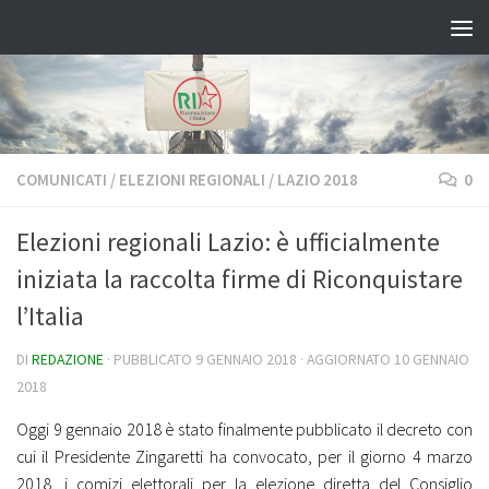
Salta al contenuto
COMUNICATI
/
ELEZIONI REGIONALI
/
LAZIO 2018
0
Elezioni regionali Lazio: è ufficialmente
iniziata la raccolta firme di Riconquistare
l’Italia
DI
REDAZIONE
· PUBBLICATO
9 GENNAIO 2018
· AGGIORNATO
10 GENNAIO
2018
Oggi 9 gennaio 2018 è stato finalmente pubblicato il decreto con
cui il Presidente Zingaretti ha convocato, per il giorno 4 marzo
2018, i comizi elettorali per la elezione diretta del Consiglio