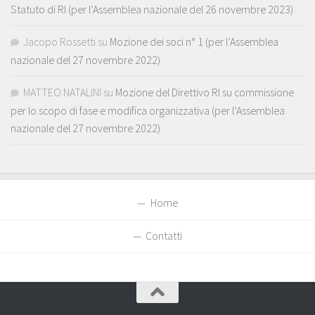
Statuto di RI (per l’Assemblea nazionale del 26 novembre 2023)
Jacopo Rossetti
su
Mozione dei soci n° 1 (per l’Assemblea
nazionale del 27 novembre 2022)
MATTEO NATALINI
su
Mozione del Direttivo RI su commissione
per lo scopo di fase e modifica organizzativa (per l’Assemblea
nazionale del 27 novembre 2022)
Home
Contatti