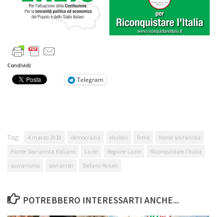
Condividi:
Telegram
Tag:
4 marzo 2018
democrazia
elezioni
firme
fronte sovranista
Fronte Sovranista Italiano
Lazio
Regione Lazio
Riconquistare l’Italia
sovranismo
sovranisti
Stefano Rosati
POTREBBERO INTERESSARTI ANCHE...