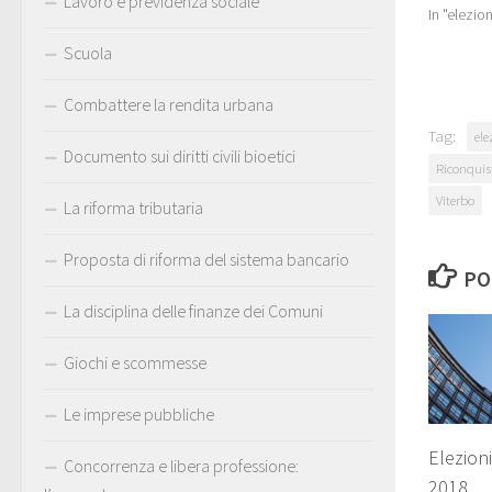
Lavoro e previdenza sociale
In "elezion
Scuola
Combattere la rendita urbana
Tag:
ele
Documento sui diritti civili bioetici
Riconquist
Viterbo
La riforma tributaria
Proposta di riforma del sistema bancario
PO
La disciplina delle finanze dei Comuni
Giochi e scommesse
Le imprese pubbliche
Elezioni
Concorrenza e libera professione:
2018