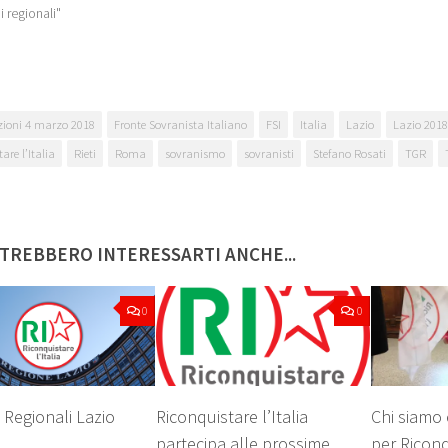
i regionali"
zioni 4 marzo 2018
Fronte Sovranista Italiano
FSI
Italia
Lazio
Lazio 2018
are l’Italia
Rieti
Roma
sovranismo
sovranisti
Stefano Rosati
TGR
TREBBERO INTERESSARTI ANCHE...
0
0
 Regionali Lazio
Riconquistare l’Italia
Chi siamo 
partecipa alle prossime
per Riconqu