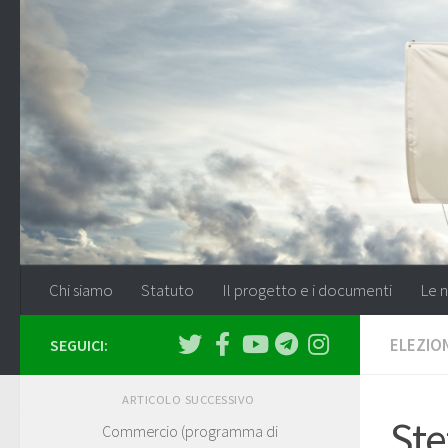
Salta al contenuto
Chi siamo
Statuto
Il progetto e i documenti
Le n
ELEZION
SEGUICI:
ARTICOLO SUCCESSIVO
Ste
Commercio (programma di