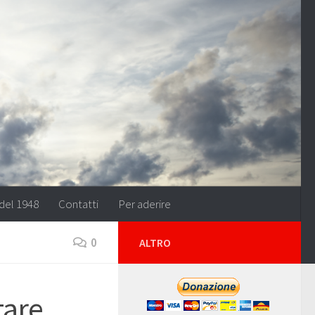
del 1948
Contatti
Per aderire
0
ALTRO
tare