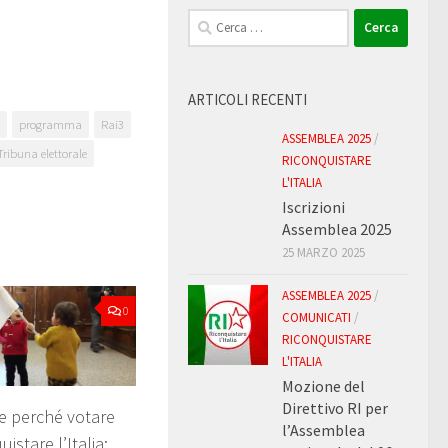
Ricerca
per:
ARTICOLI RECENTI
programma
Rai3
ASSEMBLEA 2025
/
Tribuna elettorale
RICONQUISTARE
L'ITALIA
Iscrizioni
Assemblea 2025
25 MARZO 2025
ASSEMBLEA 2025
/
0
COMUNICATI
/
RICONQUISTARE
L'ITALIA
Mozione del
Direttivo RI per
e perché votare
l’Assemblea
istare l’Italia: