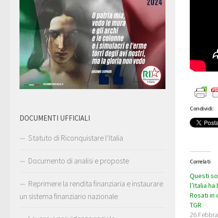
Condividi:
DOCUMENTI UFFICIALI
Statuto di Riconquistare l’Italia
Documento di analisi e proposte
Correlati
Questi son
Reprimere la rendita finanziaria e instaurare
l’Italia h
Rosati in
un sistema finanziario nazionale
TGR
26 Febbra