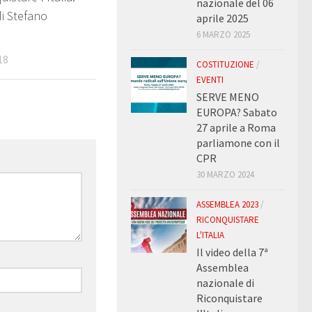
nazionale del 06
di Stefano
aprile 2025
6 MARZO 2025
18
COSTITUZIONE
/
EVENTI
SERVE MENO
EUROPA? Sabato
27 aprile a Roma
parliamone con il
CPR
30 MARZO 2024
ASSEMBLEA 2023
/
RICONQUISTARE
L'ITALIA
Il video della 7ª
Assemblea
nazionale di
Riconquistare