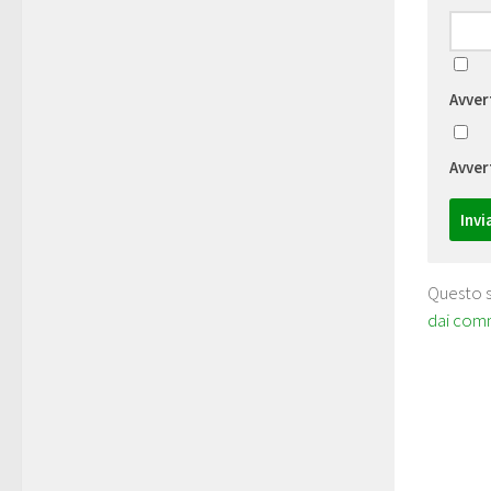
Avver
Avver
Questo s
dai com