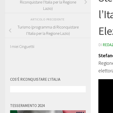
Riconquistare l’Italia per la Regione
Lazio)
l’I
ARTICOLO PRECEDENTE
Ele
Turismo (programma di Riconquistare
l’Italia per la Regione Lazio)
DI
REDA
I miei Cinguettii
Stefan
Regione
elettor
COS'È RICONQUISTARE L'ITALIA
TESSERAMENTO 2024