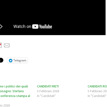
Telegram
o i politici dei quali
CANDIDATI RIETI
CANDIDATI R
a bisogno: Stefano
5 Febbraio 2018
5 Febbraio 20
 conferenza stampa al
In "Candidati"
In "Candidati"
io 2018