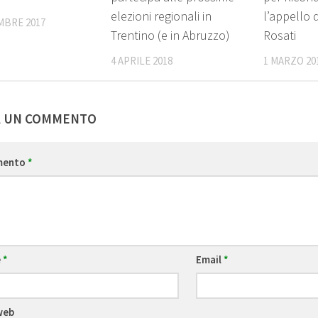
elezioni regionali in
l’appello 
MBRE 2017
Trentino (e in Abruzzo)
Rosati
4 APRILE 2018
1 MARZO 20
A UN COMMENTO
mento
*
e
*
Email
*
web