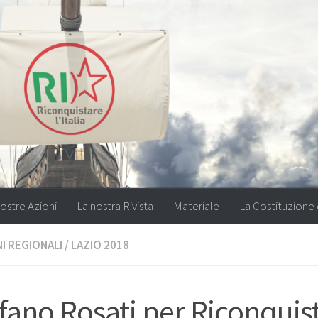
ostre Azioni
La nostra Rivista
Materiale
La Costituzione 
I REGIONALI
/
LAZIO 2018
fano Rosati per Riconquis