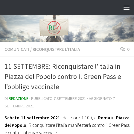
Salta al contenuto
COMUNICATI
/
RICONQUISTARE L'ITALIA
0
11 SETTEMBRE: Riconquistare l’Italia in
Piazza del Popolo contro il Green Pass e
l’obbligo vaccinale
DI
REDAZIONE
· PUBBLICATO
7 SETTEMBRE 2021
· AGGIORNATO
7
SETTEMBRE 2021
Sabato 11 settembre 2021
, dalle ore 17:00, a
Roma
in
Piazza
del Popolo
, Riconquistare l’Italia manifesterà contro il Green Pass
e contro l’obbligo vaccinale.