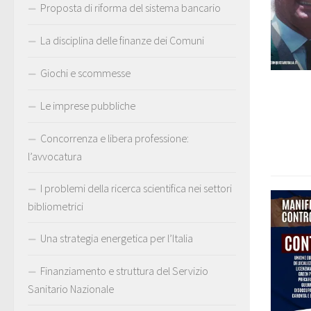
Proposta di riforma del sistema bancario
La disciplina delle finanze dei Comuni
Giochi e scommesse
Le imprese pubbliche
Concorrenza e libera professione:
l’avvocatura
I problemi della ricerca scientifica nei settori
bibliometrici
Una strategia energetica per l’Italia
Finanziamento e struttura del Servizio
Sanitario Nazionale