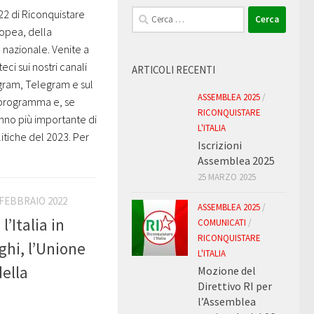
Ricerca
22 di Riconquistare
per:
uropea, della
 nazionale. Venite a
teci sui nostri canali
ARTICOLI RECENTI
agram, Telegram e sul
ASSEMBLEA 2025
/
 programma e, se
RICONQUISTARE
anno più importante di
L'ITALIA
litiche del 2023. Per
Iscrizioni
Assemblea 2025
25 MARZO 2025
 FEBBRAIO 2022
ASSEMBLEA 2025
/
’Italia in
COMUNICATI
/
RICONQUISTARE
ghi, l’Unione
L'ITALIA
della
Mozione del
Direttivo RI per
l’Assemblea