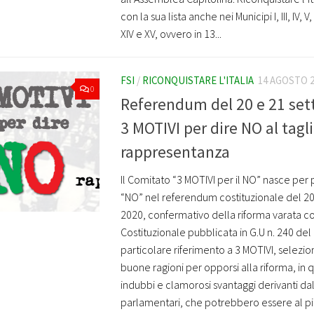
con la sua lista anche nei Municipi I, III, IV, V, VI, 
XIV e XV, ovvero in 13...
FSI
/
RICONQUISTARE L'ITALIA
14 AGOSTO 
0
Referendum del 20 e 21 se
3 MOTIVI per dire NO al tagli
rappresentanza
Il Comitato “3 MOTIVI per il NO” nasce per
“NO” nel referendum costituzionale del 2
2020, confermativo della riforma varata 
Costituzionale pubblicata in G.U n. 240 de
particolare riferimento a 3 MOTIVI, selezion
buone ragioni per opporsi alla riforma, in 
indubbi e clamorosi svantaggi derivanti dal
parlamentari, che potrebbero essere al pi