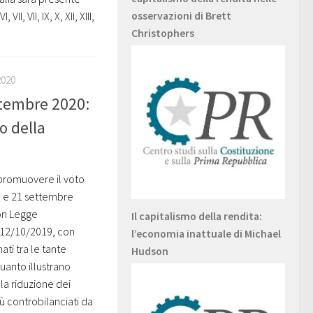
osservazioni di Brett
VII, VII, IX, X, XII, XIII,
Christophers
2020
ttembre 2020:
o della
 promuovere il voto
0 e 21 settembre
con Legge
Il capitalismo della rendita:
l 12/10/2019, con
l’economia inattuale di Michael
ati tra le tante
Hudson
quanto illustrano
la riduzione dei
ù controbilanciati da