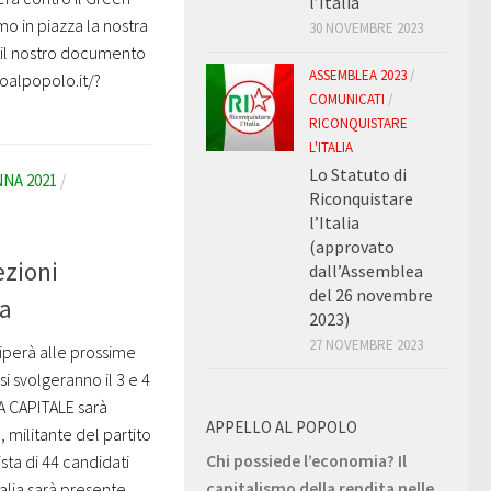
l’Italia
mo in piazza la nostra
30 NOVEMBRE 2023
 (il nostro documento
ASSEMBLEA 2023
/
loalpopolo.it/?
COMUNICATI
/
RICONQUISTARE
L'ITALIA
Lo Statuto di
NA 2021
/
Riconquistare
l’Italia
(approvato
ezioni
dall’Assemblea
del 26 novembre
a
2023)
27 NOVEMBRE 2023
eciperà alle prossime
 svolgeranno il 3 e 4
A CAPITALE sarà
APPELLO AL POPOLO
militante del partito
Chi possiede l’economia? Il
sta di 44 candidati
capitalismo della rendita nelle
talia sarà presente