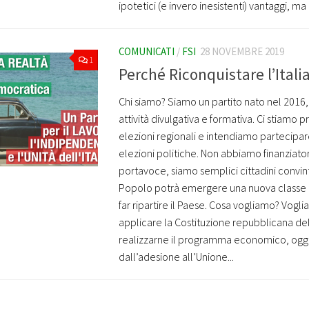
ipotetici (e invero inesistenti) vantaggi, m
COMUNICATI
/
FSI
28 NOVEMBRE 2019
1
Perché Riconquistare l’Itali
Chi siamo? Siamo un partito nato nel 2016
attività divulgativa e formativa. Ci stiamo 
elezioni regionali e intendiamo partecipar
elezioni politiche. Non abbiamo finanziator
portavoce, siamo semplici cittadini convint
Popolo potrà emergere una nuova classe d
far ripartire il Paese. Cosa vogliamo? Vogl
applicare la Costituzione repubblicana de
realizzarne il programma economico, oggi
dall’adesione all’Unione...