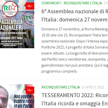
COMUNICATI
/
RICONQUISTARE L'ITALIA
2 
0
6ª Assemblea nazionale di 
l’Italia: domenica 27 nove
Domenica 27 novembre, al Roma Meeting C
10:30 alle ore 15, Riconquistare l’Italia terr
assemblea nazionale. Dopo l’intensa esper
Politiche 2022, il progetto di Italia Sovra
essere attuato. La lunga lotta di liberazio
dal Partito Unico neoliberale, europeista, a
guerrafondaio non può arrestarsi. Qui il re
programma completo.
RICONQUISTARE L'ITALIA
21 APRILE 2022
0
TESSERAMENTO 2022: Ricon
l’Italia ricorda e omaggia E