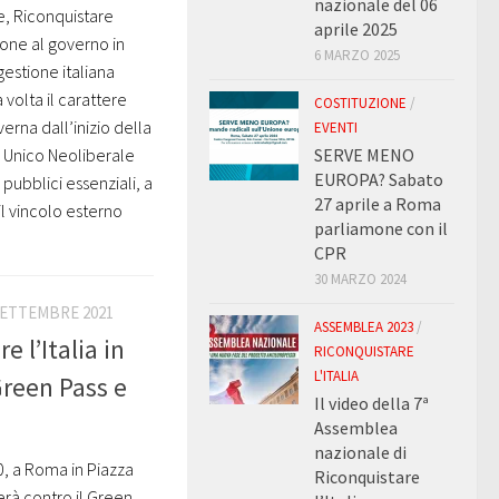
nazionale del 06
ne, Riconquistare
aprile 2025
ione al governo in
6 MARZO 2025
gestione italiana
volta il carattere
COSTITUZIONE
/
verna dall’inizio della
EVENTI
o Unico Neoliberale
SERVE MENO
EUROPA? Sabato
pubblici essenziali, a
27 aprile a Roma
il vincolo esterno
parliamone con il
CPR
30 MARZO 2024
SETTEMBRE 2021
ASSEMBLEA 2023
/
 l’Italia in
RICONQUISTARE
L'ITALIA
Green Pass e
Il video della 7ª
Assemblea
nazionale di
, a Roma in Piazza
Riconquistare
erà contro il Green