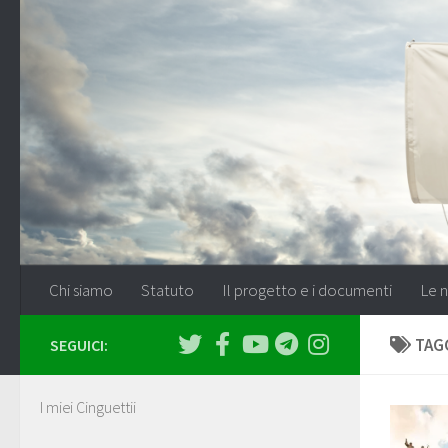
Salta al contenuto
Chi siamo
Statuto
Il progetto e i documenti
Le n
TAG
SEGUICI:
I miei Cinguettii