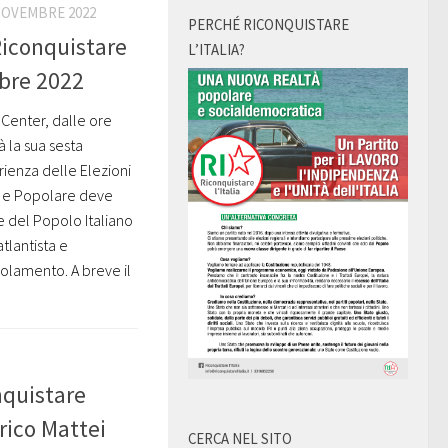
NOVEMBRE 2022
PERCHÉ RICONQUISTARE
Riconquistare
L’ITALIA?
mbre 2022
enter, dalle ore
à la sua sesta
ienza delle Elezioni
na e Popolare deve
ne del Popolo Italiano
tlantista e
golamento. A breve il
quistare
nrico Mattei
CERCA NEL SITO