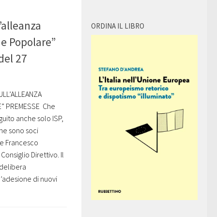
’alleanza
ORDINA IL LIBRO
 e Popolare”
del 27
ULL’ALLEANZA
E” PREMESSE Che
guito anche solo ISP,
che sono soci
 e Francesco
onsiglio Direttivo. Il
 delibera
’adesione di nuovi