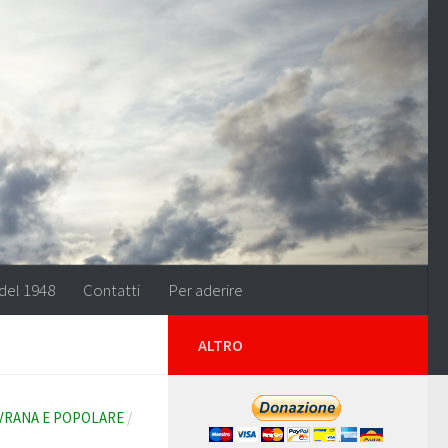
del 1948
Contatti
Per aderire
ALTRO
OVRANA E POPOLARE
/