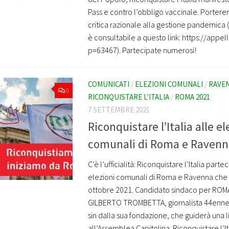
Pass e contro l’obbligo vaccinale. Portere
critica razionale alla gestione pandemica
è consultabile a questo link: https://appel
p=63467). Partecipate numerosi!
COMUNICATI
/
ELEZIONI COMUNALI
/
RAVEN
0
RICONQUISTARE L'ITALIA
/
ROMA 2021
7 SETTEMBRE 2021
Riconquistare l’Italia alle el
comunali di Roma e Ravenn
C’è l’ufficialità: Riconquistare l’Italia part
elezioni comunali di Roma e Ravenna che si
ottobre 2021. Candidato sindaco per ROM
GILBERTO TROMBETTA, giornalista 44enne, 
sin dalla sua fondazione, che guiderà una li
all’Assemblea Capitolina. Riconquistare l’I