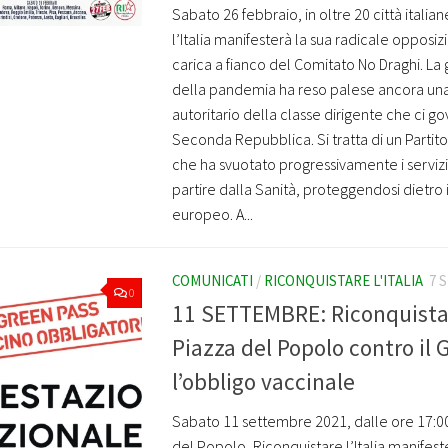
Sabato 26 febbraio, in oltre 20 città italia
l’Italia manifesterà la sua radicale opposiz
carica a fianco del Comitato No Draghi. La 
della pandemia ha reso palese ancora una 
autoritario della classe dirigente che ci go
Seconda Repubblica. Si tratta di un Partit
che ha svuotato progressivamente i servizi 
partire dalla Sanità, proteggendosi dietro 
europeo. A...
COMUNICATI
/
RICONQUISTARE L'ITALIA
7 
0
11 SETTEMBRE: Riconquistare
Piazza del Popolo contro il 
l’obbligo vaccinale
Sabato 11 settembre 2021, dalle ore 17:00
del Popolo, Riconquistare l’Italia manifest