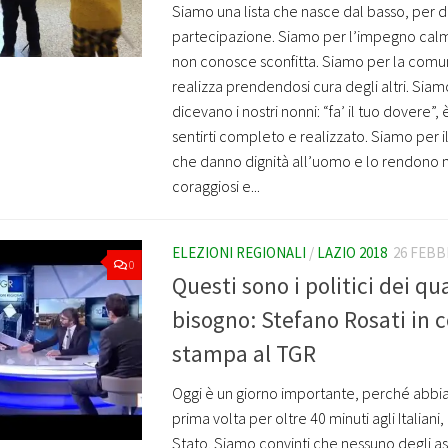
Siamo una lista che nasce dal basso, per 
partecipazione. Siamo per l’impegno cal
non conosce sconfitta. Siamo per la comuni
realizza prendendosi cura degli altri. Sia
dicevano i nostri nonni: “fa’ il tuo dovere”
sentirti completo e realizzato. Siamo per il
che danno dignità all’uomo e lo rendono 
coraggiosi e...
ELEZIONI REGIONALI
/
LAZIO 2018
26 FEBB
0
Questi sono i politici dei qual
bisogno: Stefano Rosati in 
stampa al TGR
Oggi è un giorno importante, perché abbi
prima volta per oltre 40 minuti agli Italiani,
Stato. Siamo convinti che nessuno degli asc