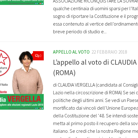
ASSOCIAZIONE RICONQUISTARE LA SOVRANIT
qualche centinaia di uomini sparsi per l’Ita
sogno di riportare la Costituzione e il pro
essa contenuto al vertice dell’ordinament
breve periodo di studio e...
APPELLO AL VOTO
22 FEBBRAIO 2018
0
L’appello al voto di CLAUDI
(ROMA)
di CLAUDIA VERGELLA (candidata al Consigl
Lazio nella circoscrizione di ROMA) Se sei 
politiche degli ultimi anni. Se vedi un Paes
mortificato dai vincoli dell’Unione Europea.
della Costituzione del ’48. Se intendi sost
metta al primo posto il recupero della so
italiano. Se credi che la nostra Regione mer