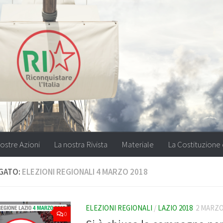
ostre Azioni
La nostra Rivista
Materiale
La Costituzione 
GATO:
ELEZIONI REGIONALI 4 MARZO 2018
ELEZIONI REGIONALI
/
LAZIO 2018
2 MARZO
0