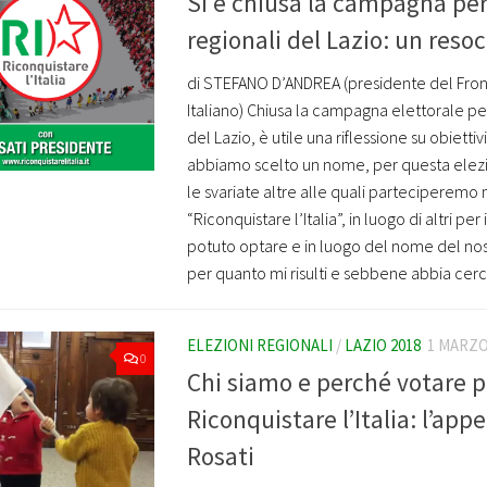
Si è chiusa la campagna per 
regionali del Lazio: un reso
di STEFANO D’ANDREA (presidente del Fron
Italiano) Chiusa la campagna elettorale per
del Lazio, è utile una riflessione su obiettivi 
abbiamo scelto un nome, per questa elezi
le svariate altre alle quali parteciperemo 
“Riconquistare l’Italia”, in luogo di altri pe
potuto optare e in luogo del nome del nos
per quanto mi risulti e sebbene abbia cerca
ELEZIONI REGIONALI
/
LAZIO 2018
1 MARZO
0
Chi siamo e perché votare p
Riconquistare l’Italia: l’app
Rosati