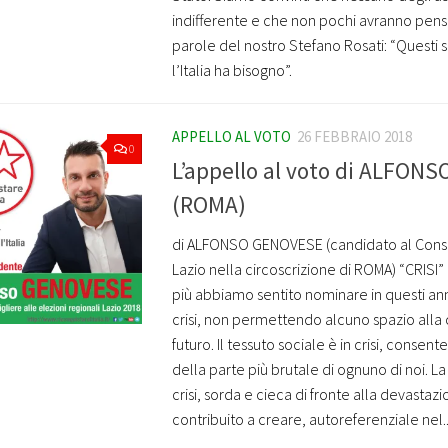
indifferente e che non pochi avranno pens
parole del nostro Stefano Rosati: “Questi so
l’Italia ha bisogno”.
APPELLO AL VOTO
26 FEBBRAIO 2018
0
L’appello al voto di ALFON
(ROMA)
di ALFONSO GENOVESE (candidato al Consi
Lazio nella circoscrizione di ROMA) “CRISI”
più abbiamo sentito nominare in questi ann
crisi, non permettendo alcuno spazio alla 
futuro. Il tessuto sociale è in crisi, consente
della parte più brutale di ognuno di noi. La 
crisi, sorda e cieca di fronte alla devastaz
contribuito a creare, autoreferenziale nel..