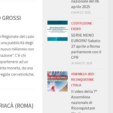
nazionale del 06
aprile 2025
6 MARZO 2025
NO GROSSI
COSTITUZIONE
/
EVENTI
SERVE MENO
o Regionale del Lazio
EUROPA? Sabato
 una pubblicità degli
27 aprile a Roma
il nuovo millennio non
parliamone con il
azione”. C’è chi
CPR
appartenere ad un
30 MARZO 2024
 finta moneta, da una
regole cervellotiche,
ASSEMBLEA 2023
/
RICONQUISTARE
L'ITALIA
Il video della 7ª
Assemblea
nazionale di
A RIACÀ (ROMA)
Riconquistare