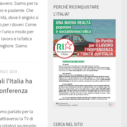
davvero. Siamo per la
PERCHÉ RICONQUISTARE
mo e paziente. Che
L’ITALIA?
tà, dove il singolo si
mo per i doveri. Come
, è l’unico modo per
 lavoro e la fatica
migliore. Siamo
RAIO 2018
i l’Italia ha
conferenza
amo parlato per la
 attraverso la TV di
CERCA NEL SITO
oltatori sia rimasto