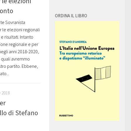
le elezioni
conto
ORDINA IL LIBRO
te Sovranista
 le elezioni regionali
e risultati. Intanto
one regionale e per
negli anni 2018-2020,
r i quali avremmo
tro partito. Ebbene,
to...
 2018
er
ello di Stefano