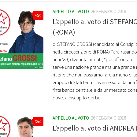
APPELLO AL VOTO
26 FEBBRAIO 2018
0
L’appello al voto di STEFA
(ROMA)
di STEFANO GROSSI (candidato al Consigli
nella circoscrizione di ROMA) Parafrasando
anni ’80, divenuta un cult, “per affrontare 
serve una nazione grande ma una grande n
ritiene che non possiamo fare a meno di 
gruppo di Stati tenuti insieme solo da una
finta banca centrale e da un mercato con 
dove, a discapito dei bei...
APPELLO AL VOTO
26 FEBBRAIO 2018
0
L’appello al voto di ANDRE