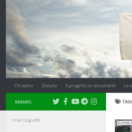
Salta al contenuto
Chi siamo
Statuto
Il progetto e i documenti
Le n
TAG
SEGUICI:
I miei Cinguettii