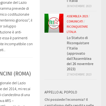
l’Italia
egionale del Lazio
30 NOVEMBRE 2023
rogramma prevede di
mico costituzionale
ASSEMBLEA 2023
/
trentennio glorioso”, il
COMUNICATI
/
r sviluppo
RICONQUISTARE
tuzione è anti-
L'ITALIA
Lo Statuto di
e essa è parimenti
Riconquistare
nte incompatibile con
l’Italia
i...
(approvato
dall’Assemblea
del 26 novembre
2023)
ANCINI (ROMA)
27 NOVEMBRE 2023
gionale del Lazio
e del 2014, mi recai
APPELLO AL POPOLO
i-clandestina di una
Chi possiede l’economia? Il
ava ARS –
capitalismo della rendita nelle