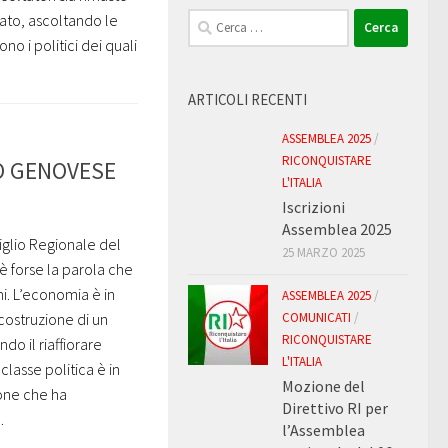
Ricerca
ato, ascoltando le
per:
no i politici dei quali
ARTICOLI RECENTI
ASSEMBLEA 2025
/
RICONQUISTARE
SO GENOVESE
L'ITALIA
Iscrizioni
Assemblea 2025
glio Regionale del
25 MARZO 2025
 è forse la parola che
i. L’economia è in
ASSEMBLEA 2025
/
costruzione di un
COMUNICATI
/
RICONQUISTARE
ndo il riaffiorare
L'ITALIA
classe politica è in
Mozione del
ione che ha
Direttivo RI per
.
l’Assemblea