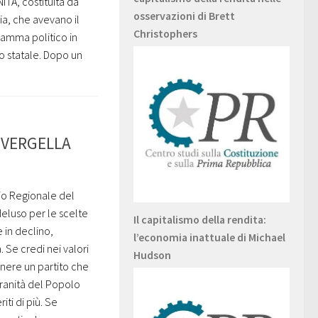
À, costituita da
osservazioni di Brett
lia, che avevano il
Christophers
gramma politico in
o statale. Dopo un
A VERGELLA
io Regionale del
deluso per le scelte
Il capitalismo della rendita:
e in declino,
l’economia inattuale di Michael
 Se credi nei valori
Hudson
enere un partito che
vranità del Popolo
iti di più. Se