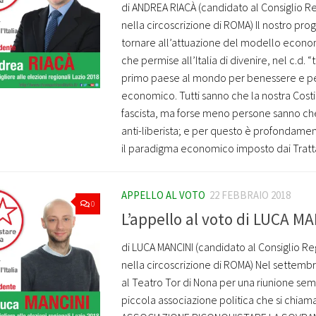
di ANDREA RIACÀ (candidato al Consiglio R
nella circoscrizione di ROMA) Il nostro p
tornare all’attuazione del modello econo
che permise all’Italia di divenire, nel c.d. “
primo paese al mondo per benessere e pe
economico. Tutti sanno che la nostra Costi
fascista, ma forse meno persone sanno ch
anti-liberista; e per questo è profondame
il paradigma economico imposto dai Trattat
APPELLO AL VOTO
22 FEBBRAIO 2018
0
L’appello al voto di LUCA M
di LUCA MANCINI (candidato al Consiglio Re
nella circoscrizione di ROMA) Nel settembr
al Teatro Tor di Nona per una riunione sem
piccola associazione politica che si chiam