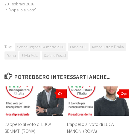
20 Febbraio 2018
In "Appello al voto"
Tag:
elezioni regionali 4 marzo 2018
Lazio 2018
Riconquistare l’Italia
Roma
Silvia Mola
Stefano Rosati
POTREBBERO INTERESSARTI ANCHE...
0
0
L’appello al voto di LUCA
L’appello al voto di LUCA
BENNATI (ROMA)
MANCINI (ROMA)