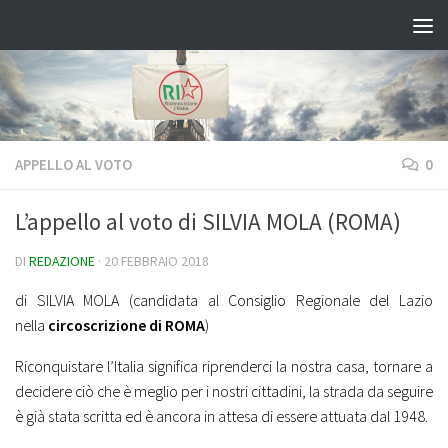
Salta al contenuto
APPELLO AL VOTO
0
L’appello al voto di SILVIA MOLA (ROMA)
DI
REDAZIONE
·
20 FEBBRAIO 2018
di
SILVIA MOLA
(candidata al Consiglio Regionale del Lazio
nella
circoscrizione di ROMA
)
Riconquistare l’Italia significa riprenderci la nostra casa, tornare a
decidere ciò che è meglio per i nostri cittadini, la strada da seguire
è già stata scritta ed è ancora in attesa di essere attuata dal 1948.