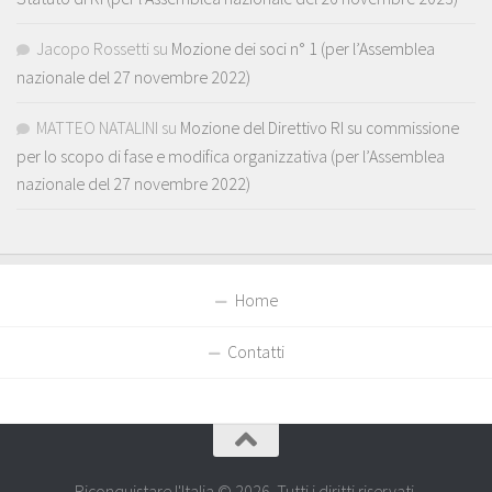
Jacopo Rossetti
su
Mozione dei soci n° 1 (per l’Assemblea
nazionale del 27 novembre 2022)
MATTEO NATALINI
su
Mozione del Direttivo RI su commissione
per lo scopo di fase e modifica organizzativa (per l’Assemblea
nazionale del 27 novembre 2022)
Home
Contatti
Riconquistare l'Italia © 2026. Tutti i diritti riservati.