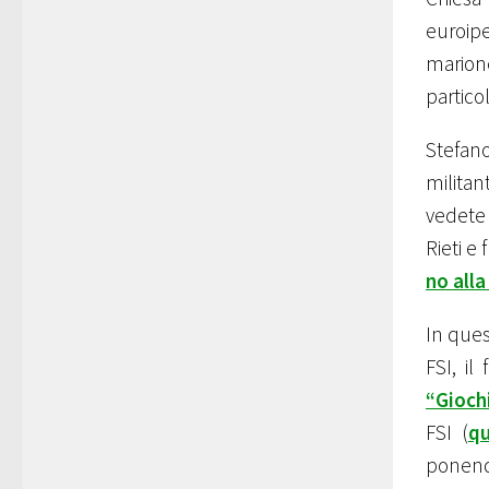
euroip
marione
partico
Stefan
militan
vedete 
Rieti e 
no alla
In ques
FSI, i
“Gioc
FSI (
q
ponend