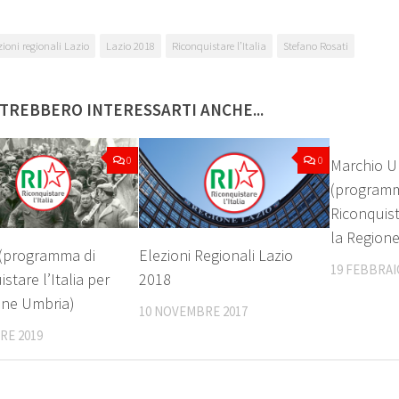
zioni regionali Lazio
Lazio 2018
Riconquistare l’Italia
Stefano Rosati
TREBBERO INTERESSARTI ANCHE...
0
0
Marchio Un
(programm
Riconquista
la Regione
(programma di
Elezioni Regionali Lazio
19 FEBBRAI
stare l’Italia per
2018
one Umbria)
10 NOVEMBRE 2017
RE 2019