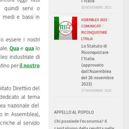
l’Italia
, quindi servi o
30 NOVEMBRE 2023
i medi e bassi in
ASSEMBLEA 2023
/
COMUNICATI
/
RICONQUISTARE
 essere i nostri
L'ITALIA
Lo Statuto di
iale.
Qua
e
qua
lo
Riconquistare
leo industriale di
l’Italia
(approvato
ntino per
il nostro
dall’Assemblea
del 26 novembre
2023)
tato Direttivo del
27 NOVEMBRE 2023
dedicato al tema
lea nazionale del
APPELLO AL POPOLO
to in Assemblea),
Chi possiede l’economia? Il
niche al servizio
capitalismo della rendita nelle