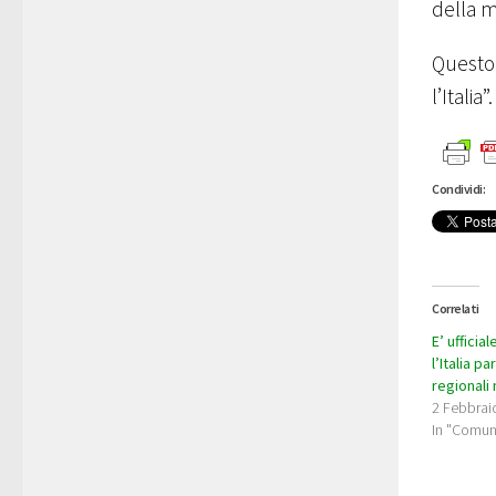
della mi
Questo 
l’Italia”.
Condividi:
Correlati
E’ ufficia
l’Italia p
regionali 
2 Febbrai
In "Comun