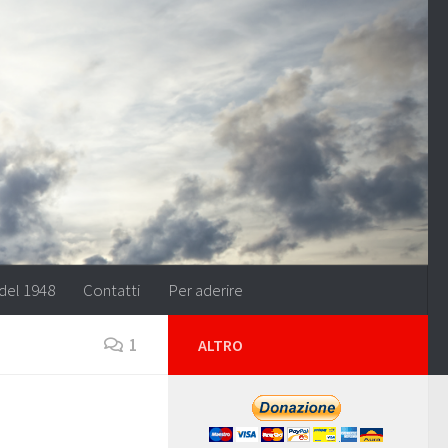
del 1948
Contatti
Per aderire
1
ALTRO