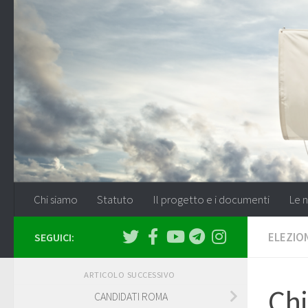
Salta al contenuto
Chi siamo
Statuto
Il progetto e i documenti
Le n
ELEZION
SEGUICI:
ARTICOLO SUCCESSIVO
Chi
CANDIDATI ROMA