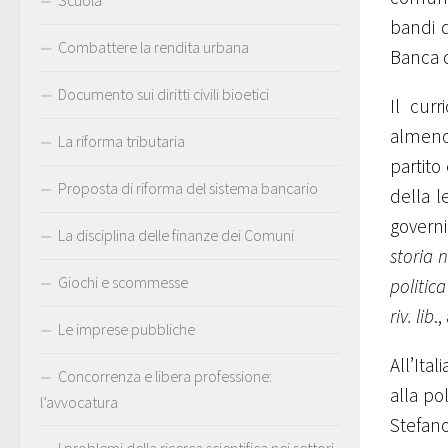
Scuola
bandi d
Combattere la rendita urbana
Banca d
Documento sui diritti civili bioetici
Il cur
almeno 
La riforma tributaria
partito
Proposta di riforma del sistema bancario
della l
governi 
La disciplina delle finanze dei Comuni
storia 
Giochi e scommesse
politica
riv. lib
.,
Le imprese pubbliche
All’Ita
Concorrenza e libera professione:
alla po
l’avvocatura
Stefano