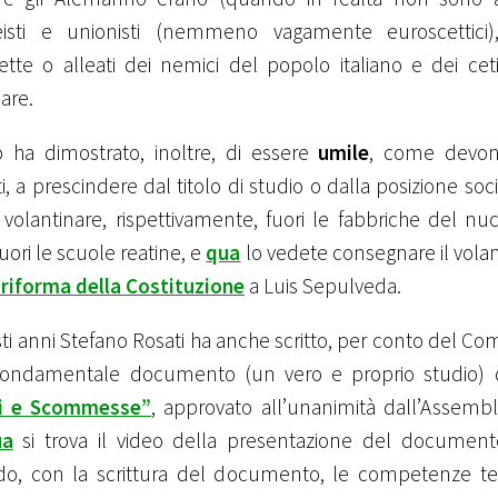
eisti e unionisti (nemmeno vagamente euroscettici)
tte o alleati dei nemici del popolo italiano e dei cet
lare.
o ha dimostrato, inoltre, di essere
umile
, come devono
ti, a prescindere dal titolo di studio o dalla posizione soc
volantinare, rispettivamente, fuori le fabbriche del nuc
fuori le scuole reatine, e
qua
lo vedete consegnare il vola
 riforma della Costituzione
a Luis Sepulveda.
ti anni Stefano Rosati ha anche scritto, per conto del Comi
l fondamentale documento (un vero e proprio studio) 
hi e Scommesse”
, approvato all’unanimità dall’Assemb
ua
si trova il video della presentazione del documen
o, con la scrittura del documento, le competenze tec