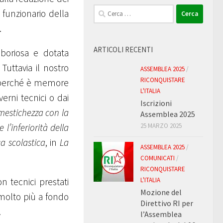
Ricerca
 funzionario della
per:
.
ARTICOLI RECENTI
aboriosa e dotata
Tuttavia il nostro
ASSEMBLEA 2025
/
RICONQUISTARE
a, perché è memore
L'ITALIA
erni tecnici o dai
Iscrizioni
mestichezza con la
Assemblea 2025
l’inferiorità della
25 MARZO 2025
a scolastica
, in
La
ASSEMBLEA 2025
/
COMUNICATI
/
RICONQUISTARE
L'ITALIA
n tecnici prestati
Mozione del
 molto più a fondo
Direttivo RI per
.
l’Assemblea