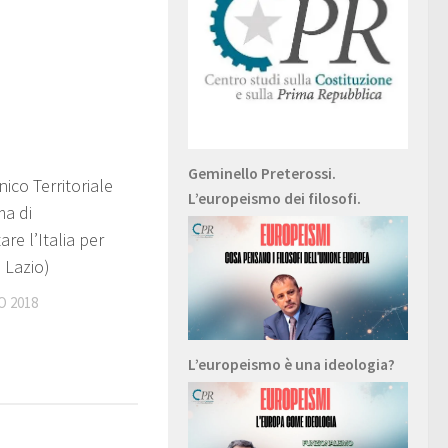
Geminello Preterossi.
0
ico Territoriale
L’europeismo dei filosofi.
a di
re l’Italia per
 Lazio)
O 2018
L’europeismo è una ideologia?