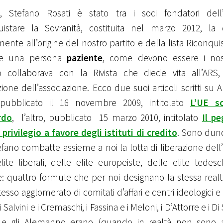
o, Stefano Rosati è stato tra i soci fondatori dell’
uistare la Sovranità, costituita nel marzo 2012, la 
mente all’origine del nostro partito e della lista Riconquista
e una persona
paziente
, come devono essere i nostr
o collaborava con la Rivista che diede vita all’ARS,
zione dell’associazione. Ecco due suoi articoli scritti su 
 pubblicato il 16 novembre 2009, intitolato
L’UE sc
rdo
, l’altro, pubblicato 15 marzo 2010, intitolato
Il p
privilegio a favore degli istituti di credito
. Sono dun
fano combatte assieme a noi la lotta di liberazione dell’
lite liberali, delle elite europeiste, delle elite tede
e: quattro formule che per noi designano la stessa realt
tesso agglomerato di comitati d’affari e centri ideologici 
Salvini e i Cremaschi, i Fassina e i Meloni, i D’Attorre e i Di 
 e gli Alemanno erano (quando in realtà non sono an