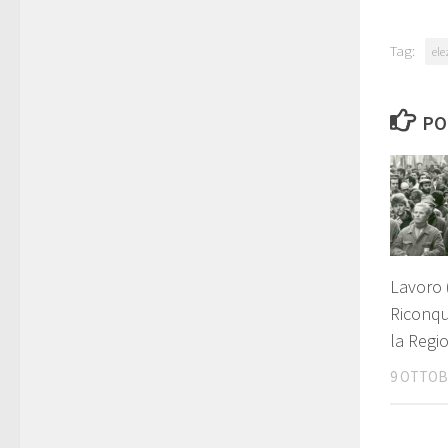
Tag:
ele
PO
Lavoro 
Riconqui
la Regi
9 OTTOB