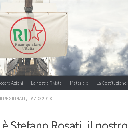
ostre Azioni
La nostra Rivista
Materiale
La Costituzione 
I REGIONALI
/
LAZIO 2018
 è Stefano Rosati, il nostro