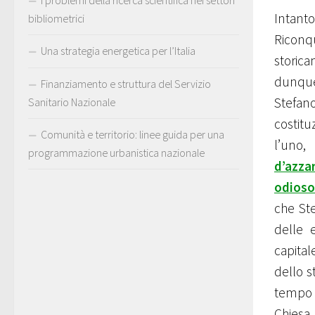
I problemi della ricerca scientifica nei settori
Intant
bibliometrici
Riconq
Una strategia energetica per l’Italia
storica
dunqu
Finanziamento e struttura del Servizio
Stefan
Sanitario Nazionale
costitu
Comunità e territorio: linee guida per una
l’uno,
programmazione urbanistica nazionale
d’azza
odioso 
che Ste
delle e
capital
dello s
tempo i 
Chiesa