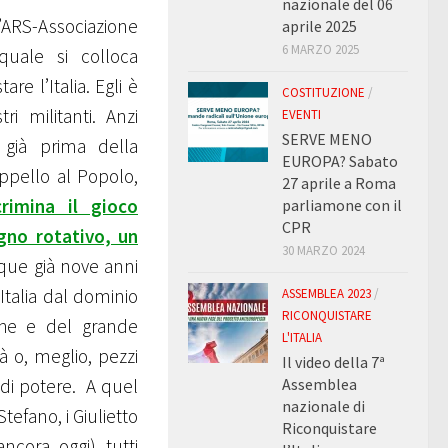
nazionale del 06
ARS-Associazione
aprile 2025
6 MARZO 2025
quale si colloca
re l’Italia. Egli è
COSTITUZIONE
/
i militanti. Anzi
EVENTI
SERVE MENO
 già prima della
EUROPA? Sabato
Appello al Popolo,
27 aprile a Roma
rimina il gioco
parliamone con il
CPR
egno rotativo, un
30 MARZO 2024
que già nove anni
Italia dal dominio
ASSEMBLEA 2023
/
RICONQUISTARE
sche e del grande
L'ITALIA
à o, meglio, pezzi
Il video della 7ª
Assemblea
e di potere. A quel
nazionale di
Stefano, i Giulietto
Riconquistare
cora oggi) tutti