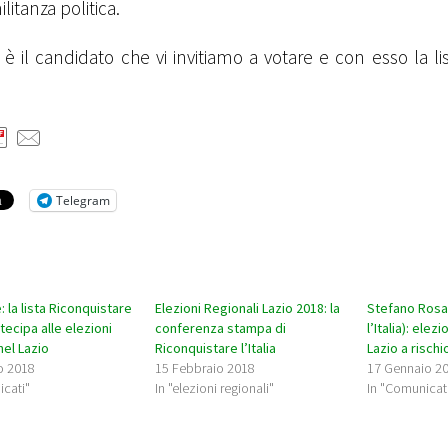
litanza politica.
è il candidato che vi invitiamo a votare e con esso la li
Telegram
le: la lista Riconquistare
Elezioni Regionali Lazio 2018: la
Stefano Rosat
artecipa alle elezioni
conferenza stampa di
l’Italia): elez
nel Lazio
Riconquistare l’Italia
Lazio a rischio
o 2018
15 Febbraio 2018
17 Gennaio 2
icati"
In "elezioni regionali"
In "Comunicat