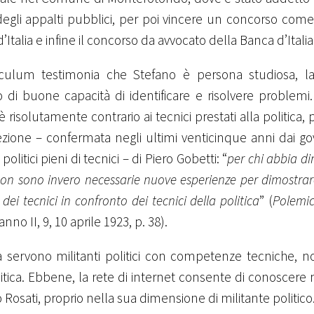
egli appalti pubblici, per poi vincere un concorso come
’Italia e infine il concorso da avvocato della Banca d’Italia
riculum testimonia che Stefano è persona studiosa, l
di buone capacità di identificare e risolvere problemi. 
 è risolutamente contrario ai tecnici prestati alla politic
ezione – confermata negli ultimi venticinque anni dai gov
politici pieni di tecnici – di Piero Gobetti: “
per chi abbia di
non sono invero necessarie nuove esperienze per dimostrare 
 dei tecnici in confronto dei tecnici della politica
” (
Polemic
 anno II, 9, 10 aprile 1923, p. 38).
lia servono militanti politici con competenze tecniche, no
litica. Ebbene, la rete di internet consente di conoscere
 Rosati, proprio nella sua dimensione di militante politico