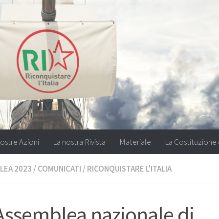
ostre Azioni
La nostra Rivista
Materiale
La Costituzione 
LEA 2023
/
COMUNICATI
/
RICONQUISTARE L'ITALIA
Assemblea nazionale di