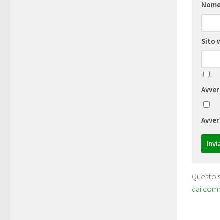
Nom
Sito 
Avver
Avver
Questo s
dai com