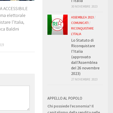
l’Italia
30 NOVEMBRE 2023
A ACCESSIBILE
ma elettorale
ASSEMBLEA 2023
/
stare l’Italia,
COMUNICATI
/
ca Baldini
RICONQUISTARE
L'ITALIA
Lo Statuto di
019
Riconquistare
l’Italia
(approvato
dall’Assemblea
del 26 novembre
2023)
27 NOVEMBRE 2023
APPELLO AL POPOLO
Chi possiede l’economia? Il
capitalismo della rendita nelle