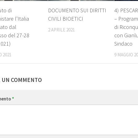
uto di
DOCUMENTO SUI DIRITTI
4) PESCAR
stare l’Italia
CIVILI BIOETICI
– Program
ato dal
di Riconqui
2 APRILE 2021
so del 27-28
con Gianlu
2021)
Sindaco
O 2021
9 MAGGIO 2
A UN COMMENTO
mento
*