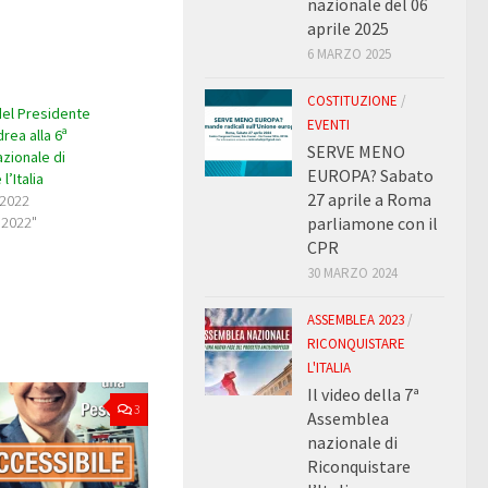
nazionale del 06
aprile 2025
6 MARZO 2025
COSTITUZIONE
/
del Presidente
EVENTI
rea alla 6ª
SERVE MENO
zionale di
EUROPA? Sabato
l’Italia
27 aprile a Roma
 2022
parliamone con il
 2022"
CPR
30 MARZO 2024
ASSEMBLEA 2023
/
RICONQUISTARE
L'ITALIA
Il video della 7ª
3
Assemblea
nazionale di
Riconquistare