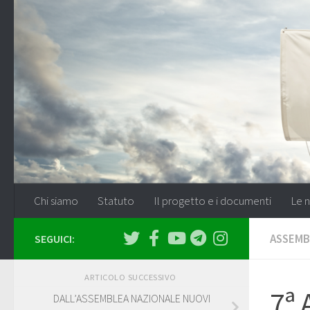
Salta al contenuto
Chi siamo
Statuto
Il progetto e i documenti
Le n
ASSEMB
SEGUICI:
ARTICOLO SUCCESSIVO
7ª 
DALL’ASSEMBLEA NAZIONALE NUOVI