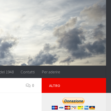
del 1948
Contatti
Per aderire
0
ALTRO