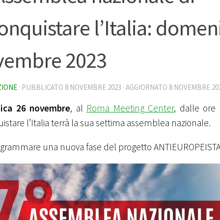
onquistare l’Italia: domen
vembre 2023
ZIONE
· PUBBLICATO
8 NOVEMBRE 2023
· AGGIORNATO
8 NOVEMBRE 20
ica 26 novembre
, al
Roma Meeting Center
, dalle ore 
istare l’Italia terrà la sua settima assemblea nazionale.
ogrammare una nuova fase del progetto ANTIEUROPEISTA