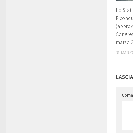
Lo Stat
Riconqui
(approv
Congres
marzo 
31 MARZ
LASCI
Com