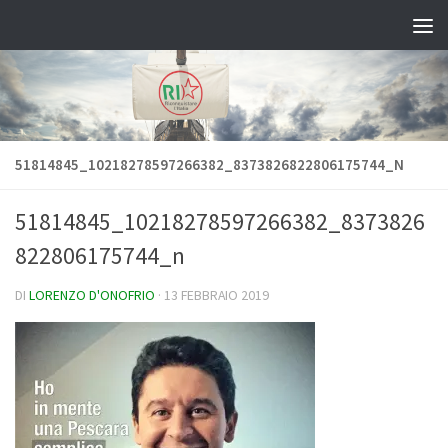
Salta al contenuto
51814845_10218278597266382_8373826822806175744_N
51814845_10218278597266382_8373826
822806175744_n
DI
LORENZO D'ONOFRIO
·
13 FEBBRAIO 2019