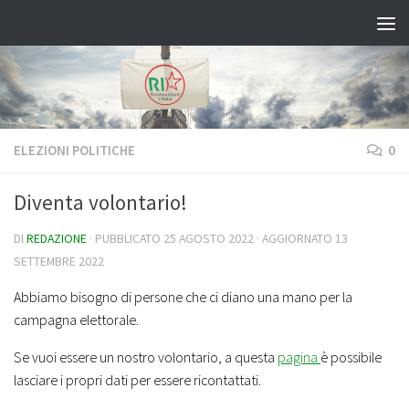
Salta al contenuto
ELEZIONI POLITICHE
0
Diventa volontario!
DI
REDAZIONE
· PUBBLICATO
25 AGOSTO 2022
· AGGIORNATO
13
SETTEMBRE 2022
Abbiamo bisogno di persone che ci diano una mano per la
campagna elettorale.
Se vuoi essere un nostro volontario, a questa
pagina
è possibile
lasciare i propri dati per essere ricontattati.