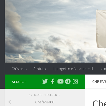
Salta al contenuto
Chi siamo
Statuto
Il progetto e i documenti
Le n
CHE FA
SEGUICI:
ARTICOLO PRECEDENTE
Che
Che fare-001