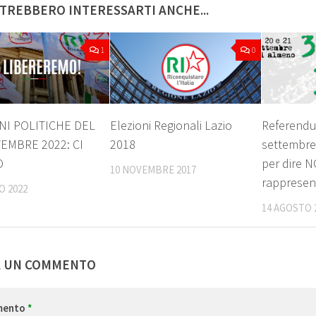
TREBBERO INTERESSARTI ANCHE...
1
0
NI POLITICHE DEL
Elezioni Regionali Lazio
Referendu
TEMBRE 2022: CI
2018
settembre
O
per dire N
10 NOVEMBRE 2017
rappresen
O 2022
14 AGOSTO 
A UN COMMENTO
mento
*