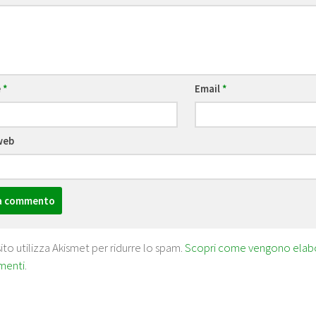
e
*
Email
*
web
ito utilizza Akismet per ridurre lo spam.
Scopri come vengono elabora
menti
.