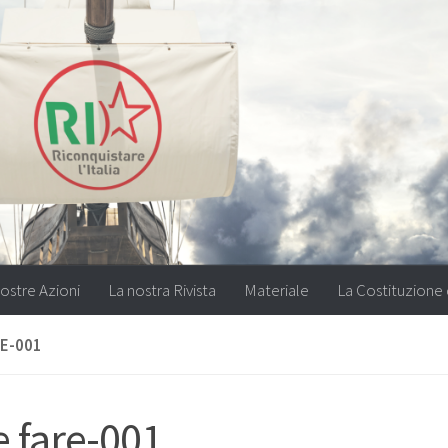
ostre Azioni
La nostra Rivista
Materiale
La Costituzione 
RE-001
 fare-001