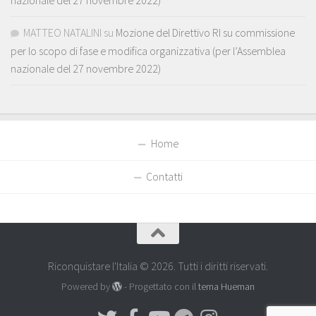
MATTEO NATALINI
su
Mozione del Direttivo RI su commissione
per lo scopo di fase e modifica organizzativa (per l’Assemblea
nazionale del 27 novembre 2022)
Home
Contatti
Riconquistare l'Italia © 2026. Tutti i diritti riservati.
Powered by
- Progettato con il
tema Hueman